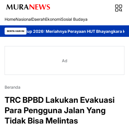
Home
Nasional
Daerah
Ekonomi
Sosial Budaya
Cup 2026: Meriahnya Perayaan HUT Bhayangkara ke-80 di Palangk
BERITA HARI INI
Ad
Beranda
TRC BPBD Lakukan Evakuasi
Para Pengguna Jalan Yang
Tidak Bisa Melintas