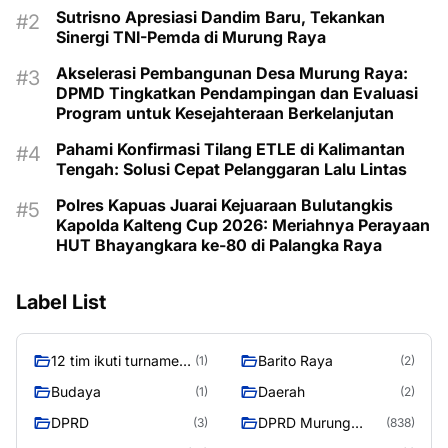
Sutrisno Apresiasi Dandim Baru, Tekankan
Sinergi TNI-Pemda di Murung Raya
Akselerasi Pembangunan Desa Murung Raya:
DPMD Tingkatkan Pendampingan dan Evaluasi
Program untuk Kesejahteraan Berkelanjutan
Pahami Konfirmasi Tilang ETLE di Kalimantan
Tengah: Solusi Cepat Pelanggaran Lalu Lintas
Polres Kapuas Juarai Kejuaraan Bulutangkis
Kapolda Kalteng Cup 2026: Meriahnya Perayaan
HUT Bhayangkara ke-80 di Palangka Raya
Label List
12 tim ikuti turnamen
Barito Raya
(1)
(2)
liga pelajar Murung
Budaya
Daerah
(1)
(2)
Raya
DPRD
DPRD Murung
(3)
(838)
Raya