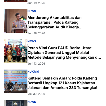
ke-80 di Palangka Raya
Juni 19, 2026
NEWS
Mendorong Akuntabilitas dan
Transparansi: Polda Kalteng
Selenggarakan Audit Kinerja
Komprehensif Bersama Itwasum Polri
Juni 18, 2026
NEWS
Peran Vital Guru PAUD Barito Utara:
Ciptakan Generasi Unggul Melalui
Metode Belajar yang Menyenangkan dan
Inovatif
Juni 13, 2026
HUKRIM
Kalteng Semakin Aman: Polda Kalteng
Berhasil Ungkap 121 Kasus Kejahatan
Jalanan dan Amankan 233 Tersangka!
Mei 30, 2026
NEWS