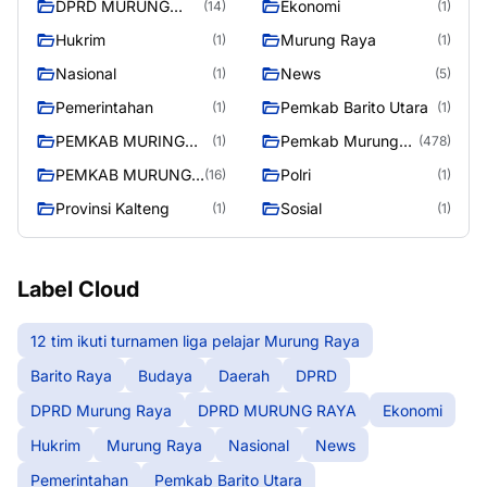
DPRD MURUNG
Ekonomi
(14)
(1)
RAYA
Hukrim
Murung Raya
(1)
(1)
Nasional
News
(1)
(5)
Pemerintahan
Pemkab Barito Utara
(1)
(1)
PEMKAB MURING
Pemkab Murung
(1)
(478)
RAYA
Raya
PEMKAB MURUNG
Polri
(16)
(1)
RAYA
Provinsi Kalteng
Sosial
(1)
(1)
Label Cloud
12 tim ikuti turnamen liga pelajar Murung Raya
Barito Raya
Budaya
Daerah
DPRD
DPRD Murung Raya
DPRD MURUNG RAYA
Ekonomi
Hukrim
Murung Raya
Nasional
News
Pemerintahan
Pemkab Barito Utara