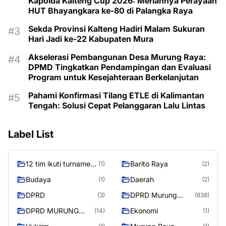
Kapolda Kalteng Cup 2026: Meriahnya Perayaan
HUT Bhayangkara ke-80 di Palangka Raya
Sekda Provinsi Kalteng Hadiri Malam Sukuran
Hari Jadi ke-22 Kabupaten Mura
Akselerasi Pembangunan Desa Murung Raya:
DPMD Tingkatkan Pendampingan dan Evaluasi
Program untuk Kesejahteraan Berkelanjutan
Pahami Konfirmasi Tilang ETLE di Kalimantan
Tengah: Solusi Cepat Pelanggaran Lalu Lintas
Label List
12 tim ikuti turnamen
Barito Raya
(1)
(2)
liga pelajar Murung
Budaya
Daerah
(1)
(2)
Raya
DPRD
DPRD Murung
(3)
(838)
Raya
DPRD MURUNG
Ekonomi
(14)
(1)
RAYA