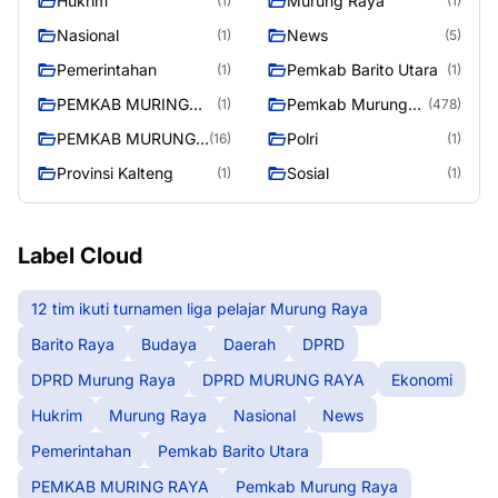
Hukrim
Murung Raya
(1)
(1)
Nasional
News
(1)
(5)
Pemerintahan
Pemkab Barito Utara
(1)
(1)
PEMKAB MURING
Pemkab Murung
(1)
(478)
RAYA
Raya
PEMKAB MURUNG
Polri
(16)
(1)
RAYA
Provinsi Kalteng
Sosial
(1)
(1)
Label Cloud
12 tim ikuti turnamen liga pelajar Murung Raya
Barito Raya
Budaya
Daerah
DPRD
DPRD Murung Raya
DPRD MURUNG RAYA
Ekonomi
Hukrim
Murung Raya
Nasional
News
Pemerintahan
Pemkab Barito Utara
PEMKAB MURING RAYA
Pemkab Murung Raya