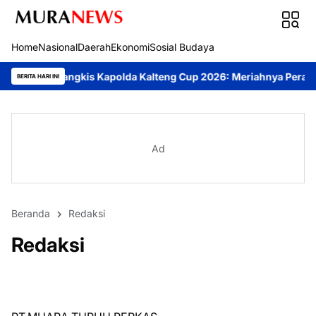
Home
Nasional
Daerah
Ekonomi
Sosial Budaya
an Bulutangkis Kapolda Kalteng Cup 2026: Meriahnya Perayaan H
BERITA HARI INI
Ad
Beranda
Redaksi
Redaksi