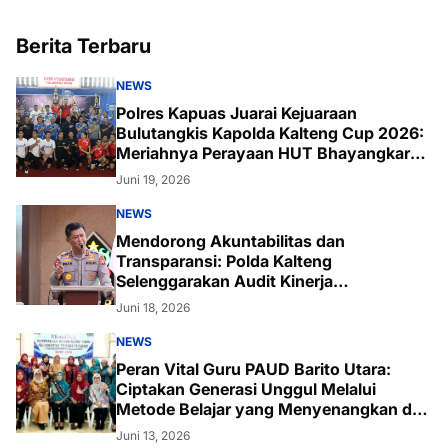
Berita Terbaru
NEWS
Polres Kapuas Juarai Kejuaraan
Bulutangkis Kapolda Kalteng Cup 2026:
Meriahnya Perayaan HUT Bhayangkara
ke-80 di Palangka Raya
Juni 19, 2026
NEWS
Mendorong Akuntabilitas dan
Transparansi: Polda Kalteng
Selenggarakan Audit Kinerja
Komprehensif Bersama Itwasum Polri
Juni 18, 2026
NEWS
Peran Vital Guru PAUD Barito Utara:
Ciptakan Generasi Unggul Melalui
Metode Belajar yang Menyenangkan dan
Inovatif
Juni 13, 2026