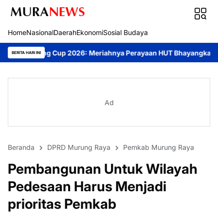
Home
Nasional
Daerah
Ekonomi
Sosial Budaya
 2026: Meriahnya Perayaan HUT Bhayangkara ke-80 di Palangka R
BERITA HARI INI
Ad
Beranda
DPRD Murung Raya
Pemkab Murung Raya
Pembangunan Untuk Wilayah
Pedesaan Harus Menjadi
prioritas Pemkab