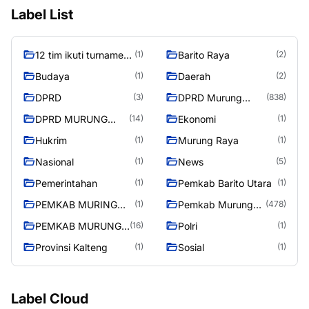
Label List
12 tim ikuti turnamen
Barito Raya
(1)
(2)
liga pelajar Murung
Budaya
Daerah
(1)
(2)
Raya
DPRD
DPRD Murung
(3)
(838)
Raya
DPRD MURUNG
Ekonomi
(14)
(1)
RAYA
Hukrim
Murung Raya
(1)
(1)
Nasional
News
(1)
(5)
Pemerintahan
Pemkab Barito Utara
(1)
(1)
PEMKAB MURING
Pemkab Murung
(1)
(478)
RAYA
Raya
PEMKAB MURUNG
Polri
(16)
(1)
RAYA
Provinsi Kalteng
Sosial
(1)
(1)
Label Cloud