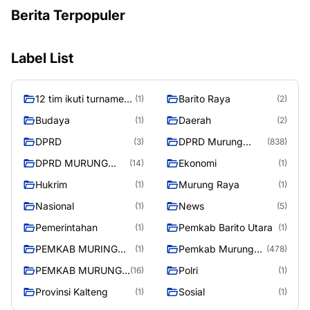
Berita Terpopuler
Label List
12 tim ikuti turnamen
Barito Raya
(1)
(2)
liga pelajar Murung
Budaya
Daerah
(1)
(2)
Raya
DPRD
DPRD Murung
(3)
(838)
Raya
DPRD MURUNG
Ekonomi
(14)
(1)
RAYA
Hukrim
Murung Raya
(1)
(1)
Nasional
News
(1)
(5)
Pemerintahan
Pemkab Barito Utara
(1)
(1)
PEMKAB MURING
Pemkab Murung
(1)
(478)
RAYA
Raya
PEMKAB MURUNG
Polri
(16)
(1)
RAYA
Provinsi Kalteng
Sosial
(1)
(1)