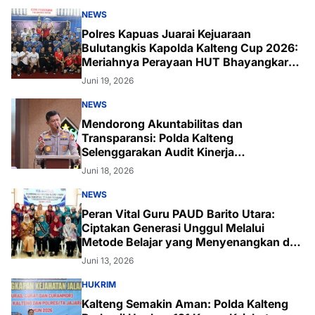
NEWS
Polres Kapuas Juarai Kejuaraan
Bulutangkis Kapolda Kalteng Cup 2026:
Meriahnya Perayaan HUT Bhayangkara
ke-80 di Palangka Raya
Juni 19, 2026
NEWS
Mendorong Akuntabilitas dan
Transparansi: Polda Kalteng
Selenggarakan Audit Kinerja
Komprehensif Bersama Itwasum Polri
Juni 18, 2026
NEWS
Peran Vital Guru PAUD Barito Utara:
Ciptakan Generasi Unggul Melalui
Metode Belajar yang Menyenangkan dan
Inovatif
Juni 13, 2026
HUKRIM
Kalteng Semakin Aman: Polda Kalteng