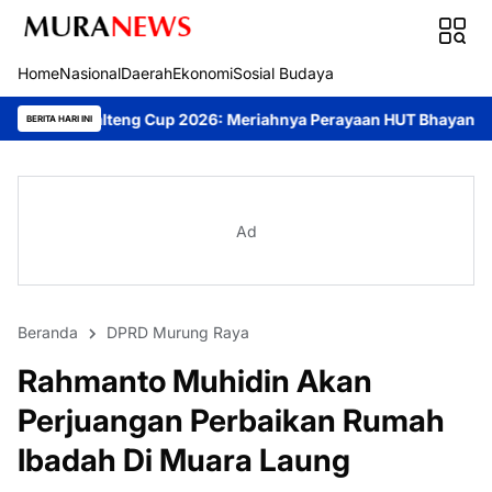
Home
Nasional
Daerah
Ekonomi
Sosial Budaya
g Cup 2026: Meriahnya Perayaan HUT Bhayangkara ke-80 di Palan
BERITA HARI INI
Ad
Beranda
DPRD Murung Raya
Rahmanto Muhidin Akan
Perjuangan Perbaikan Rumah
Ibadah Di Muara Laung