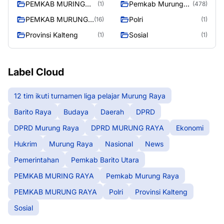
PEMKAB MURING
Pemkab Murung
(1)
(478)
RAYA
Raya
PEMKAB MURUNG
Polri
(16)
(1)
RAYA
Provinsi Kalteng
Sosial
(1)
(1)
Label Cloud
12 tim ikuti turnamen liga pelajar Murung Raya
Barito Raya
Budaya
Daerah
DPRD
DPRD Murung Raya
DPRD MURUNG RAYA
Ekonomi
Hukrim
Murung Raya
Nasional
News
Pemerintahan
Pemkab Barito Utara
PEMKAB MURING RAYA
Pemkab Murung Raya
PEMKAB MURUNG RAYA
Polri
Provinsi Kalteng
Sosial