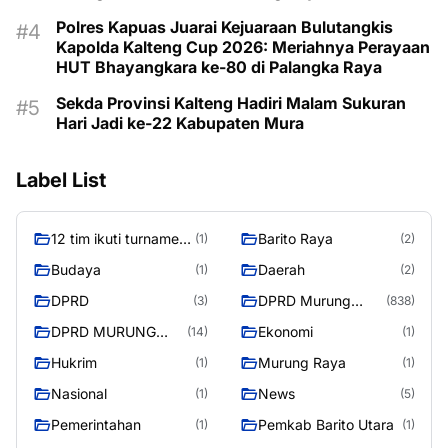
Polres Kapuas Juarai Kejuaraan Bulutangkis
Kapolda Kalteng Cup 2026: Meriahnya Perayaan
HUT Bhayangkara ke-80 di Palangka Raya
Sekda Provinsi Kalteng Hadiri Malam Sukuran
Hari Jadi ke-22 Kabupaten Mura
Label List
12 tim ikuti turnamen
Barito Raya
(1)
(2)
liga pelajar Murung
Budaya
Daerah
(1)
(2)
Raya
DPRD
DPRD Murung
(3)
(838)
Raya
DPRD MURUNG
Ekonomi
(14)
(1)
RAYA
Hukrim
Murung Raya
(1)
(1)
Nasional
News
(1)
(5)
Pemerintahan
Pemkab Barito Utara
(1)
(1)