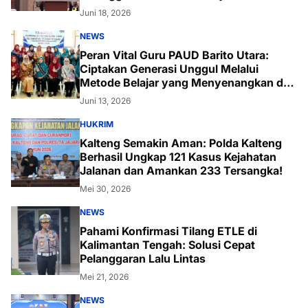
Komprehensif Bersama Itwasum Polri
Juni 18, 2026
NEWS
Peran Vital Guru PAUD Barito Utara:
Ciptakan Generasi Unggul Melalui
Metode Belajar yang Menyenangkan dan
Inovatif
Juni 13, 2026
HUKRIM
Kalteng Semakin Aman: Polda Kalteng
Berhasil Ungkap 121 Kasus Kejahatan
Jalanan dan Amankan 233 Tersangka!
Mei 30, 2026
NEWS
Pahami Konfirmasi Tilang ETLE di
Kalimantan Tengah: Solusi Cepat
Pelanggaran Lalu Lintas
Mei 21, 2026
NEWS