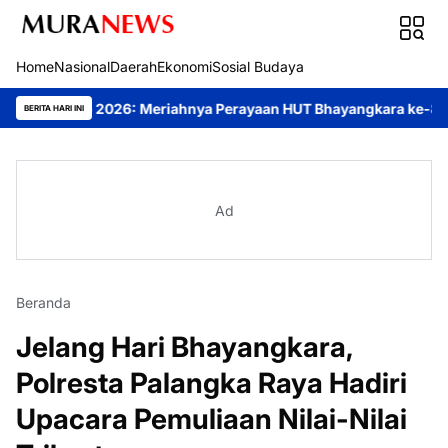
Home
Nasional
Daerah
Ekonomi
Sosial Budaya
p 2026: Meriahnya Perayaan HUT Bhayangkara ke-80 di Palangka 
BERITA HARI INI
Ad
Beranda
Jelang Hari Bhayangkara,
Polresta Palangka Raya Hadiri
Upacara Pemuliaan Nilai-Nilai