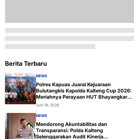
Berita Terbaru
NEWS
Polres Kapuas Juarai Kejuaraan
Bulutangkis Kapolda Kalteng Cup 2026:
Meriahnya Perayaan HUT Bhayangkara
ke-80 di Palangka Raya
Juni 19, 2026
NEWS
Mendorong Akuntabilitas dan
Transparansi: Polda Kalteng
Selenggarakan Audit Kinerja