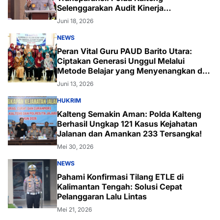
Selenggarakan Audit Kinerja
Komprehensif Bersama Itwasum Polri
Juni 18, 2026
NEWS
Peran Vital Guru PAUD Barito Utara:
Ciptakan Generasi Unggul Melalui
Metode Belajar yang Menyenangkan dan
Inovatif
Juni 13, 2026
HUKRIM
Kalteng Semakin Aman: Polda Kalteng
Berhasil Ungkap 121 Kasus Kejahatan
Jalanan dan Amankan 233 Tersangka!
Mei 30, 2026
NEWS
Pahami Konfirmasi Tilang ETLE di
Kalimantan Tengah: Solusi Cepat
Pelanggaran Lalu Lintas
Mei 21, 2026