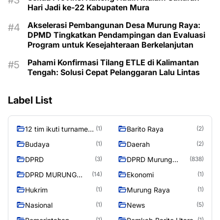
Hari Jadi ke-22 Kabupaten Mura
Akselerasi Pembangunan Desa Murung Raya:
DPMD Tingkatkan Pendampingan dan Evaluasi
Program untuk Kesejahteraan Berkelanjutan
Pahami Konfirmasi Tilang ETLE di Kalimantan
Tengah: Solusi Cepat Pelanggaran Lalu Lintas
Label List
12 tim ikuti turnamen
Barito Raya
(1)
(2)
liga pelajar Murung
Budaya
Daerah
(1)
(2)
Raya
DPRD
DPRD Murung
(3)
(838)
Raya
DPRD MURUNG
Ekonomi
(14)
(1)
RAYA
Hukrim
Murung Raya
(1)
(1)
Nasional
News
(1)
(5)
(1)
(1)