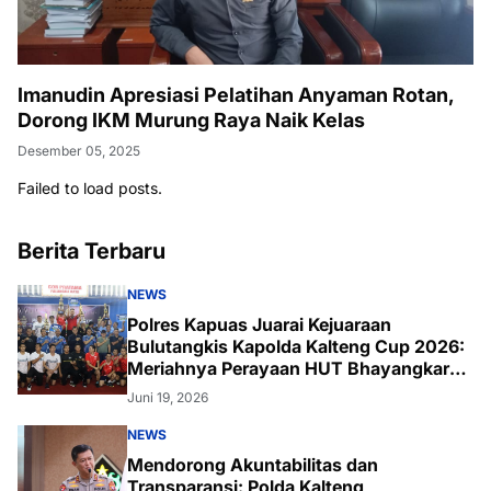
Imanudin Apresiasi Pelatihan Anyaman Rotan,
Dorong IKM Murung Raya Naik Kelas
Desember 05, 2025
Failed to load posts.
Berita Terbaru
NEWS
Polres Kapuas Juarai Kejuaraan
Bulutangkis Kapolda Kalteng Cup 2026:
Meriahnya Perayaan HUT Bhayangkara
ke-80 di Palangka Raya
Juni 19, 2026
NEWS
Mendorong Akuntabilitas dan
Transparansi: Polda Kalteng