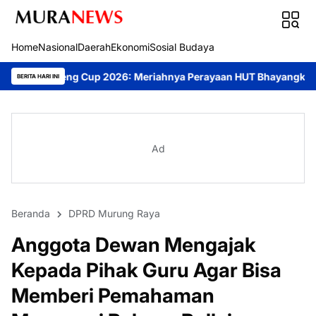
Home
Nasional
Daerah
Ekonomi
Sosial Budaya
 2026: Meriahnya Perayaan HUT Bhayangkara ke-80 di Palangka R
BERITA HARI INI
Ad
Beranda
DPRD Murung Raya
Anggota Dewan Mengajak
Kepada Pihak Guru Agar Bisa
Memberi Pemahaman