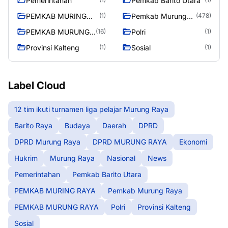
Pemerintahan
Pemkab Barito Utara
PEMKAB MURING
Pemkab Murung
(1)
(478)
RAYA
Raya
PEMKAB MURUNG
Polri
(16)
(1)
RAYA
Provinsi Kalteng
Sosial
(1)
(1)
Label Cloud
12 tim ikuti turnamen liga pelajar Murung Raya
Barito Raya
Budaya
Daerah
DPRD
DPRD Murung Raya
DPRD MURUNG RAYA
Ekonomi
Hukrim
Murung Raya
Nasional
News
Pemerintahan
Pemkab Barito Utara
PEMKAB MURING RAYA
Pemkab Murung Raya
PEMKAB MURUNG RAYA
Polri
Provinsi Kalteng
Sosial