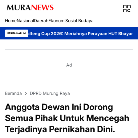
Home
Nasional
Daerah
Ekonomi
Sosial Budaya
g Cup 2026: Meriahnya Perayaan HUT Bhayangkara ke-80 di Palan
BERITA HARI INI
Ad
Beranda
DPRD Murung Raya
Anggota Dewan Ini Dorong
Semua Pihak Untuk Mencegah
Terjadinya Pernikahan Dini.