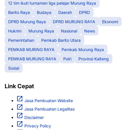
12 tim ikuti turnamen liga pelajar Murung Raya
Barito Raya
Budaya
Daerah
DPRD
DPRD Murung Raya
DPRD MURUNG RAYA
Ekonomi
Hukrim
Murung Raya
Nasional
News
Pemerintahan
Pemkab Barito Utara
PEMKAB MURING RAYA
Pemkab Murung Raya
PEMKAB MURUNG RAYA
Polri
Provinsi Kalteng
Sosial
Link Cepat
Jasa Pembuatan Website
Jasa Pembuatan Legalitas
Disclaimer
Privacy Policy