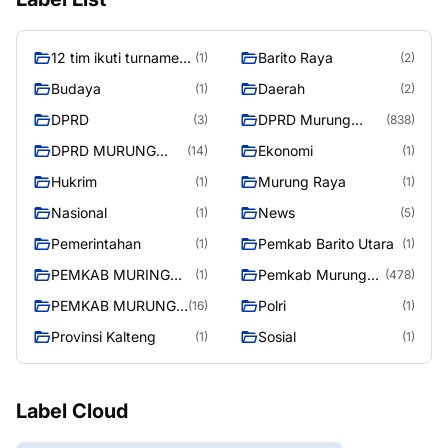
12 tim ikuti turnamen
Barito Raya
(1)
(2)
liga pelajar Murung
Budaya
Daerah
(1)
(2)
Raya
DPRD
DPRD Murung
(3)
(838)
Raya
DPRD MURUNG
Ekonomi
(14)
(1)
RAYA
Hukrim
Murung Raya
(1)
(1)
Nasional
News
(1)
(5)
Pemerintahan
Pemkab Barito Utara
(1)
(1)
PEMKAB MURING
Pemkab Murung
(1)
(478)
RAYA
Raya
PEMKAB MURUNG
Polri
(16)
(1)
RAYA
Provinsi Kalteng
Sosial
(1)
(1)
Label Cloud