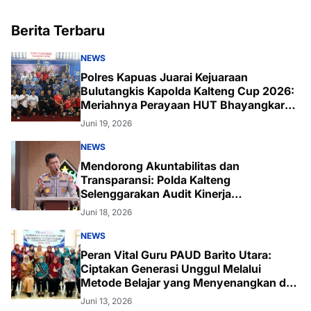
Berita Terbaru
NEWS
Polres Kapuas Juarai Kejuaraan
Bulutangkis Kapolda Kalteng Cup 2026:
Meriahnya Perayaan HUT Bhayangkara
ke-80 di Palangka Raya
Juni 19, 2026
NEWS
Mendorong Akuntabilitas dan
Transparansi: Polda Kalteng
Selenggarakan Audit Kinerja
Komprehensif Bersama Itwasum Polri
Juni 18, 2026
NEWS
Peran Vital Guru PAUD Barito Utara:
Ciptakan Generasi Unggul Melalui
Metode Belajar yang Menyenangkan dan
Inovatif
Juni 13, 2026