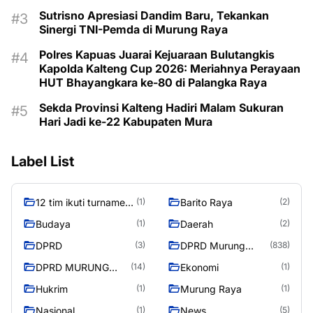
Sutrisno Apresiasi Dandim Baru, Tekankan
Sinergi TNI-Pemda di Murung Raya
Polres Kapuas Juarai Kejuaraan Bulutangkis
Kapolda Kalteng Cup 2026: Meriahnya Perayaan
HUT Bhayangkara ke-80 di Palangka Raya
Sekda Provinsi Kalteng Hadiri Malam Sukuran
Hari Jadi ke-22 Kabupaten Mura
Label List
12 tim ikuti turnamen
Barito Raya
(1)
(2)
liga pelajar Murung
Budaya
Daerah
(1)
(2)
Raya
DPRD
DPRD Murung
(3)
(838)
Raya
DPRD MURUNG
Ekonomi
(14)
(1)
RAYA
Hukrim
Murung Raya
(1)
(1)
Nasional
News
(1)
(5)