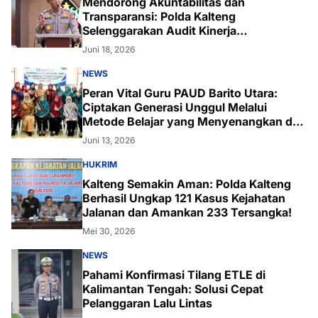
Mendorong Akuntabilitas dan
Transparansi: Polda Kalteng
Selenggarakan Audit Kinerja
Komprehensif Bersama Itwasum Polri
Juni 18, 2026
NEWS
Peran Vital Guru PAUD Barito Utara:
Ciptakan Generasi Unggul Melalui
Metode Belajar yang Menyenangkan dan
Inovatif
Juni 13, 2026
HUKRIM
Kalteng Semakin Aman: Polda Kalteng
Berhasil Ungkap 121 Kasus Kejahatan
Jalanan dan Amankan 233 Tersangka!
Mei 30, 2026
NEWS
Pahami Konfirmasi Tilang ETLE di
Kalimantan Tengah: Solusi Cepat
Pelanggaran Lalu Lintas