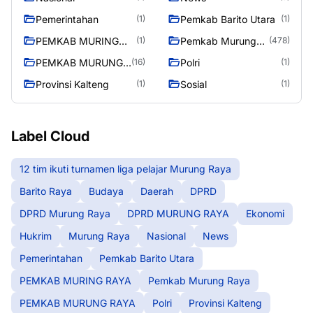
Pemerintahan
Pemkab Barito Utara
(1)
(1)
PEMKAB MURING
Pemkab Murung
(1)
(478)
RAYA
Raya
PEMKAB MURUNG
Polri
(16)
(1)
RAYA
Provinsi Kalteng
Sosial
(1)
(1)
Label Cloud
12 tim ikuti turnamen liga pelajar Murung Raya
Barito Raya
Budaya
Daerah
DPRD
DPRD Murung Raya
DPRD MURUNG RAYA
Ekonomi
Hukrim
Murung Raya
Nasional
News
Pemerintahan
Pemkab Barito Utara
PEMKAB MURING RAYA
Pemkab Murung Raya
PEMKAB MURUNG RAYA
Polri
Provinsi Kalteng