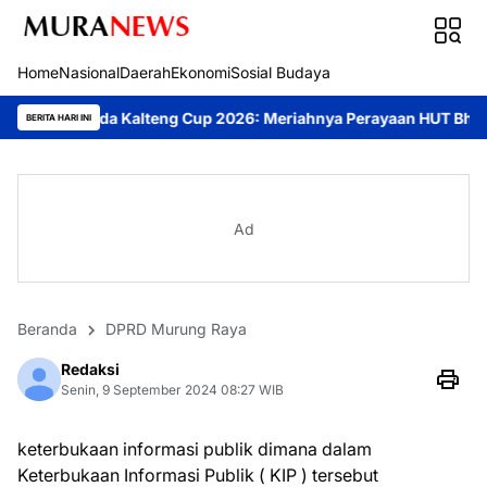
Home
Nasional
Daerah
Ekonomi
Sosial Budaya
Kalteng Cup 2026: Meriahnya Perayaan HUT Bhayangkara ke-80 di
BERITA HARI INI
Ad
Beranda
DPRD Murung Raya
Redaksi
Senin, 9 September 2024 08:27 WIB
keterbukaan informasi publik dimana dalam
Keterbukaan Informasi Publik ( KIP ) tersebut