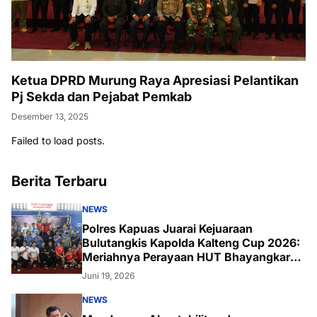
Ketua DPRD Murung Raya Apresiasi Pelantikan
Pj Sekda dan Pejabat Pemkab
Desember 13, 2025
Failed to load posts.
Berita Terbaru
NEWS
Polres Kapuas Juarai Kejuaraan
Bulutangkis Kapolda Kalteng Cup 2026:
Meriahnya Perayaan HUT Bhayangkara
ke-80 di Palangka Raya
Juni 19, 2026
NEWS