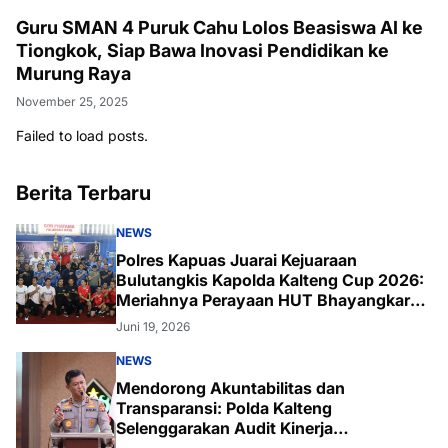
Guru SMAN 4 Puruk Cahu Lolos Beasiswa AI ke
Tiongkok, Siap Bawa Inovasi Pendidikan ke
Murung Raya
November 25, 2025
Failed to load posts.
Berita Terbaru
NEWS
Polres Kapuas Juarai Kejuaraan
Bulutangkis Kapolda Kalteng Cup 2026:
Meriahnya Perayaan HUT Bhayangkara
ke-80 di Palangka Raya
Juni 19, 2026
NEWS
Mendorong Akuntabilitas dan
Transparansi: Polda Kalteng
Selenggarakan Audit Kinerja
Komprehensif Bersama Itwasum Polri