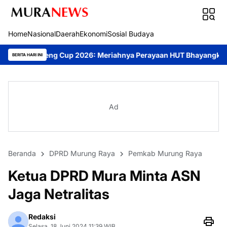
Home
Nasional
Daerah
Ekonomi
Sosial Budaya
 2026: Meriahnya Perayaan HUT Bhayangkara ke-80 di Palangka R
BERITA HARI INI
Ad
Beranda
DPRD Murung Raya
Pemkab Murung Raya
Ketua DPRD Mura Minta ASN
Jaga Netralitas
Redaksi
Selasa, 18 Juni 2024 11:39 WIB