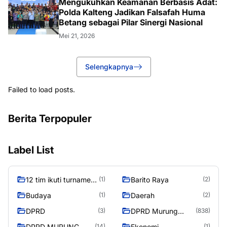
Mengukuhkan Keamanan Berbasis Adat:
Polda Kalteng Jadikan Falsafah Huma
Betang sebagai Pilar Sinergi Nasional
Mei 21, 2026
Selengkapnya
Failed to load posts.
Berita Terpopuler
Label List
12 tim ikuti turnamen
Barito Raya
(1)
(2)
liga pelajar Murung
Budaya
Daerah
(1)
(2)
Raya
DPRD
DPRD Murung
(3)
(838)
Raya
DPRD MURUNG
Ekonomi
(14)
(1)