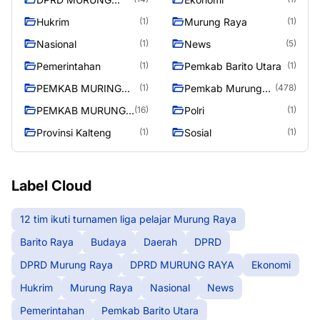
RAYA
Hukrim
Murung Raya
(1)
(1)
Nasional
News
(1)
(5)
Pemerintahan
Pemkab Barito Utara
(1)
(1)
PEMKAB MURING
Pemkab Murung
(1)
(478)
RAYA
Raya
PEMKAB MURUNG
Polri
(16)
(1)
RAYA
Provinsi Kalteng
Sosial
(1)
(1)
Label Cloud
12 tim ikuti turnamen liga pelajar Murung Raya
Barito Raya
Budaya
Daerah
DPRD
DPRD Murung Raya
DPRD MURUNG RAYA
Ekonomi
Hukrim
Murung Raya
Nasional
News
Pemerintahan
Pemkab Barito Utara