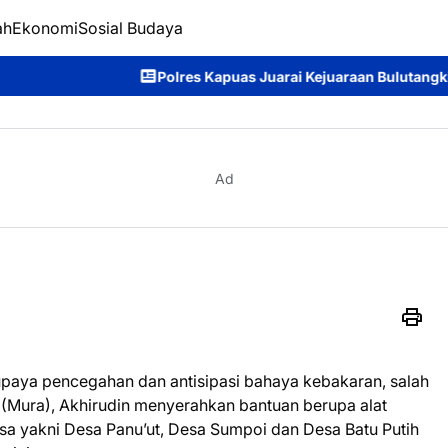
ah
Ekonomi
Sosial Budaya
es Kapuas Juarai Kejuaraan Bulutangkis Kapolda Kalteng Cup 20
Ad
upaya pencegahan dan antisipasi bahaya kebakaran, salah
Mura), Akhirudin menyerahkan bantuan berupa alat
 yakni Desa Panu’ut, Desa Sumpoi dan Desa Batu Putih