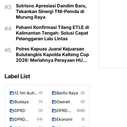
Program untuk Kesejahteraan
Sutrisno Apresiasi Dandim Baru,
Berkelanjutan
Tekankan Sinergi TNI-Pemda di
Murung Raya
Pahami Konfirmasi Tilang ETLE di
Kalimantan Tengah: Solusi Cepat
Pelanggaran Lalu Lintas
Polres Kapuas Juarai Kejuaraan
Bulutangkis Kapolda Kalteng Cup
2026: Meriahnya Perayaan HUT
Bhayangkara ke-80 di Palangka
Raya
Label List
12 tim ikuti
Barito Raya
(1)
(2)
turnamen
Budaya
Daerah
(1)
(2)
liga pelajar
DPRD
DPRD
(3)
(838)
Murung
Murung
Raya
DPRD
Ekonomi
(14)
(1)
Raya
MURUNG