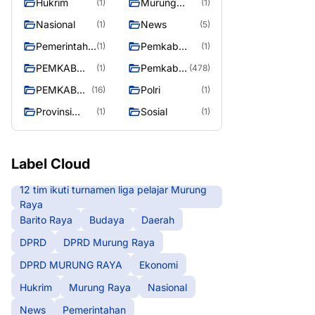
Hukrim
Murung
(1)
(1)
RAYA
Raya
Nasional
News
(1)
(5)
Pemerintaha
Pemkab
(1)
(1)
n
Barito Utara
PEMKAB
Pemkab
(1)
(478)
MURING
Murung
PEMKAB
Polri
(16)
(1)
RAYA
Raya
MURUNG
Provinsi
Sosial
(1)
(1)
RAYA
Kalteng
Label Cloud
12 tim ikuti turnamen liga pelajar Murung
Raya
Barito Raya
Budaya
Daerah
DPRD
DPRD Murung Raya
DPRD MURUNG RAYA
Ekonomi
Hukrim
Murung Raya
Nasional
News
Pemerintahan