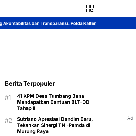
si: Polda Kalteng Selenggarakan Audit Kinerja Komprehensif Ber
Berita Terpopuler
41 KPM Desa Tumbang Bana
Mendapatkan Bantuan BLT-DD
Tahap III
Ad
Sutrisno Apresiasi Dandim Baru,
Tekankan Sinergi TNI-Pemda di
Murung Raya