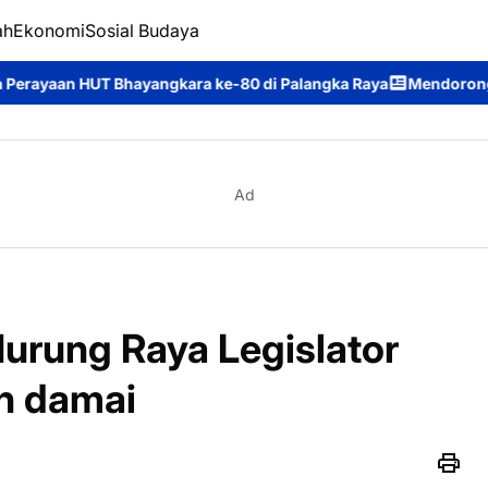
ah
Ekonomi
Sosial Budaya
e-80 di Palangka Raya
Mendorong Akuntabilitas dan Transparan
Ad
urung Raya Legislator
n damai