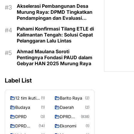
Akselerasi Pembangunan Desa
Murung Raya: DPMD Tingkatkan
Pendampingan dan Evaluasi
Program untuk Kesejahteraan
Pahami Konfirmasi Tilang ETLE di
Berkelanjutan
Kalimantan Tengah: Solusi Cepat
Pelanggaran Lalu Lintas
Ahmad Maulana Soroti
Pentingnya Fondasi PAUD dalam
Gebyar HAN 2025 Murung Raya
Label List
12 tim ikuti
Barito Raya
(1)
(2)
turnamen
Budaya
Daerah
(1)
(2)
liga pelajar
DPRD
DPRD
(3)
(838)
Murung
Murung
Raya
DPRD
Ekonomi
(14)
(1)
Raya
MURUNG