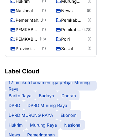
Hukrim
Murung
(1)
(1)
RAYA
Raya
Nasional
News
(1)
(5)
Pemerintaha
Pemkab
(1)
(1)
n
Barito Utara
PEMKAB
Pemkab
(1)
(478)
MURING
Murung
PEMKAB
Polri
(16)
(1)
RAYA
Raya
MURUNG
Provinsi
Sosial
(1)
(1)
RAYA
Kalteng
Label Cloud
12 tim ikuti turnamen liga pelajar Murung
Raya
Barito Raya
Budaya
Daerah
DPRD
DPRD Murung Raya
DPRD MURUNG RAYA
Ekonomi
Hukrim
Murung Raya
Nasional
News
Pemerintahan