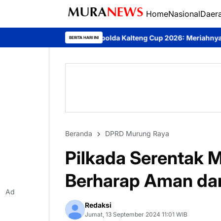
Home
Nasional
Daer
apolda Kalteng Cup 2026: Meriahnya Perayaan HUT Bhayangkara k
BERITA HARI INI
Beranda
DPRD Murung Raya
Pilkada Serentak M
Berharap Aman da
Ad
Redaksi
Jumat, 13 September 2024 11:01 WIB