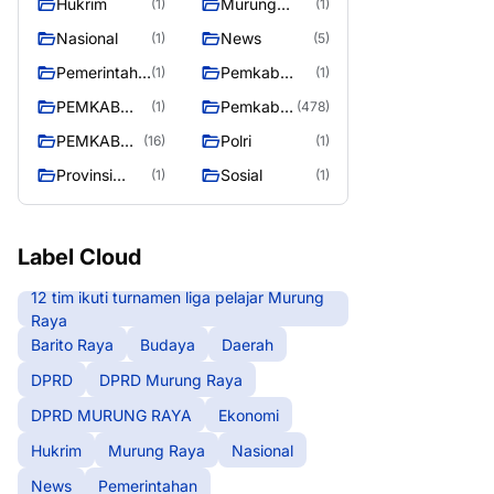
Hukrim
Murung
(1)
(1)
RAYA
Raya
Nasional
News
(1)
(5)
Pemerintaha
Pemkab
(1)
(1)
n
Barito Utara
PEMKAB
Pemkab
(1)
(478)
MURING
Murung
PEMKAB
Polri
(16)
(1)
RAYA
Raya
MURUNG
Provinsi
Sosial
(1)
(1)
RAYA
Kalteng
Label Cloud
12 tim ikuti turnamen liga pelajar Murung
Raya
Barito Raya
Budaya
Daerah
DPRD
DPRD Murung Raya
DPRD MURUNG RAYA
Ekonomi
Hukrim
Murung Raya
Nasional
News
Pemerintahan