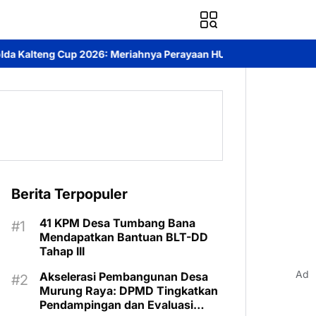
ahnya Perayaan HUT Bhayangkara ke-80 di Palangka Raya
Mendor
Berita Terpopuler
41 KPM Desa Tumbang Bana
Mendapatkan Bantuan BLT-DD
Tahap III
Ad
Akselerasi Pembangunan Desa
Murung Raya: DPMD Tingkatkan
Pendampingan dan Evaluasi