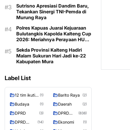
Program untuk Kesejahteraan
Sutrisno Apresiasi Dandim Baru,
Berkelanjutan
Tekankan Sinergi TNI-Pemda di
Murung Raya
Polres Kapuas Juarai Kejuaraan
Bulutangkis Kapolda Kalteng Cup
2026: Meriahnya Perayaan HUT
Bhayangkara ke-80 di Palangka
Sekda Provinsi Kalteng Hadiri
Raya
Malam Sukuran Hari Jadi ke-22
Kabupaten Mura
Label List
12 tim ikuti
Barito Raya
(1)
(2)
turnamen
Budaya
Daerah
(1)
(2)
liga pelajar
DPRD
DPRD
(3)
(838)
Murung
Murung
Raya
DPRD
Ekonomi
(14)
(1)
Raya
MURUNG