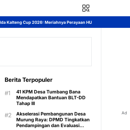
ahnya Perayaan HUT Bhayangkara ke-80 di Palangka Raya
Mendo
Berita Terpopuler
41 KPM Desa Tumbang Bana
Mendapatkan Bantuan BLT-DD
Tahap III
Ad
Akselerasi Pembangunan Desa
Murung Raya: DPMD Tingkatkan
Pendampingan dan Evaluasi