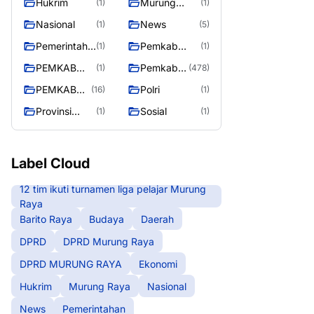
Hukrim
Murung
(1)
(1)
RAYA
Raya
Nasional
News
(1)
(5)
Pemerintaha
Pemkab
(1)
(1)
n
Barito Utara
PEMKAB
Pemkab
(1)
(478)
MURING
Murung
PEMKAB
Polri
(16)
(1)
RAYA
Raya
MURUNG
Provinsi
Sosial
(1)
(1)
RAYA
Kalteng
Label Cloud
12 tim ikuti turnamen liga pelajar Murung
Raya
Barito Raya
Budaya
Daerah
DPRD
DPRD Murung Raya
DPRD MURUNG RAYA
Ekonomi
Hukrim
Murung Raya
Nasional
News
Pemerintahan