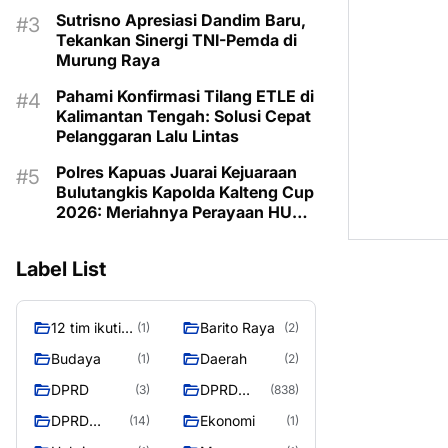
Program untuk Kesejahteraan
Sutrisno Apresiasi Dandim Baru,
Berkelanjutan
Tekankan Sinergi TNI-Pemda di
Murung Raya
Pahami Konfirmasi Tilang ETLE di
Kalimantan Tengah: Solusi Cepat
Pelanggaran Lalu Lintas
Polres Kapuas Juarai Kejuaraan
Bulutangkis Kapolda Kalteng Cup
2026: Meriahnya Perayaan HUT
Bhayangkara ke-80 di Palangka
Raya
Label List
12 tim ikuti
Barito Raya
(1)
(2)
turnamen
Budaya
Daerah
(1)
(2)
liga pelajar
DPRD
DPRD
(3)
(838)
Murung
Murung
Raya
DPRD
Ekonomi
(14)
(1)
Raya
MURUNG