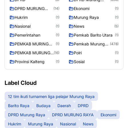
Raya
DPRD MURUNG
Ekonomi
(14)
(1)
RAYA
Hukrim
Murung Raya
(1)
(1)
Nasional
News
(1)
(5)
Pemerintahan
Pemkab Barito Utara
(1)
(1)
PEMKAB MURING
Pemkab Murung
(1)
(478)
RAYA
Raya
PEMKAB MURUNG
Polri
(16)
(1)
RAYA
Provinsi Kalteng
Sosial
(1)
(1)
Label Cloud
12 tim ikuti turnamen liga pelajar Murung Raya
Barito Raya
Budaya
Daerah
DPRD
DPRD Murung Raya
DPRD MURUNG RAYA
Ekonomi
Hukrim
Murung Raya
Nasional
News