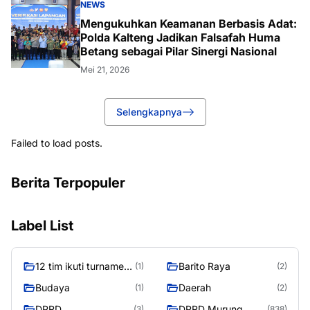
NEWS
Mengukuhkan Keamanan Berbasis Adat:
Polda Kalteng Jadikan Falsafah Huma
Betang sebagai Pilar Sinergi Nasional
Mei 21, 2026
Selengkapnya
Failed to load posts.
Berita Terpopuler
Label List
12 tim ikuti turnamen
Barito Raya
(1)
(2)
liga pelajar Murung
Budaya
Daerah
(1)
(2)
Raya
DPRD
DPRD Murung
(3)
(838)