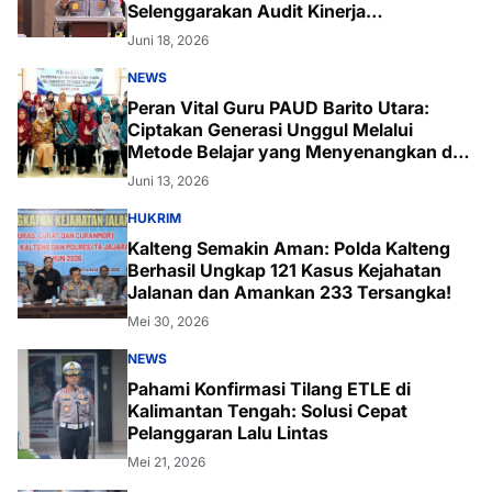
Selenggarakan Audit Kinerja
Komprehensif Bersama Itwasum Polri
Juni 18, 2026
NEWS
Peran Vital Guru PAUD Barito Utara:
Ciptakan Generasi Unggul Melalui
Metode Belajar yang Menyenangkan dan
Inovatif
Juni 13, 2026
HUKRIM
Kalteng Semakin Aman: Polda Kalteng
Berhasil Ungkap 121 Kasus Kejahatan
Jalanan dan Amankan 233 Tersangka!
Mei 30, 2026
NEWS
Pahami Konfirmasi Tilang ETLE di
Kalimantan Tengah: Solusi Cepat
Pelanggaran Lalu Lintas
Mei 21, 2026