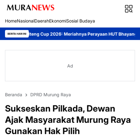
Home
Nasional
Daerah
Ekonomi
Sosial Budaya
g Cup 2026: Meriahnya Perayaan HUT Bhayangkara ke-80 di Palan
BERITA HARI INI
Ad
Beranda
DPRD Murung Raya
Sukseskan Pilkada, Dewan
Ajak Masyarakat Murung Raya
Gunakan Hak Pilih