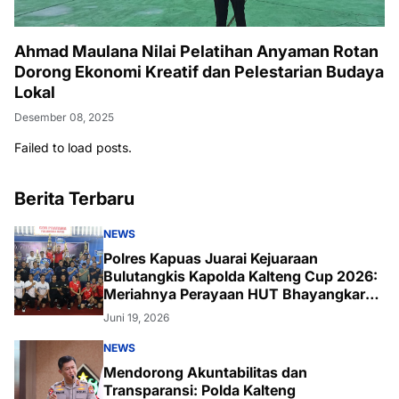
Ahmad Maulana Nilai Pelatihan Anyaman Rotan
Dorong Ekonomi Kreatif dan Pelestarian Budaya
Lokal
Desember 08, 2025
Failed to load posts.
Berita Terbaru
NEWS
Polres Kapuas Juarai Kejuaraan
Bulutangkis Kapolda Kalteng Cup 2026:
Meriahnya Perayaan HUT Bhayangkara
ke-80 di Palangka Raya
Juni 19, 2026
NEWS
Mendorong Akuntabilitas dan
Transparansi: Polda Kalteng