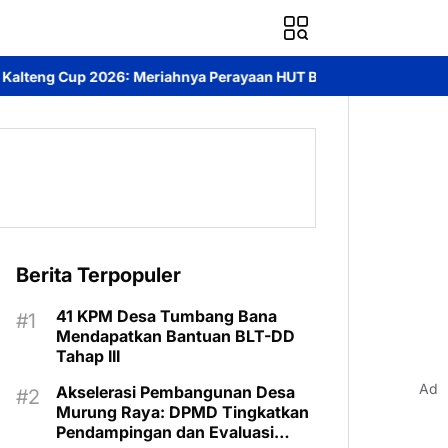
nya Perayaan HUT Bhayangkara ke-80 di Palangka Raya
Mendoron
Berita Terpopuler
41 KPM Desa Tumbang Bana
Mendapatkan Bantuan BLT-DD
Tahap III
Ad
Akselerasi Pembangunan Desa
Murung Raya: DPMD Tingkatkan
Pendampingan dan Evaluasi