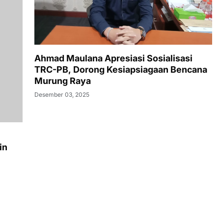
Ahmad Maulana Apresiasi Sosialisasi
TRC-PB, Dorong Kesiapsiagaan Bencana
Murung Raya
Desember 03, 2025
in
NEWS
Polres Kapuas Juarai Kejuaraan Bulutangkis
Kapolda Kalteng Cup 2026: Meriahnya Perayaan