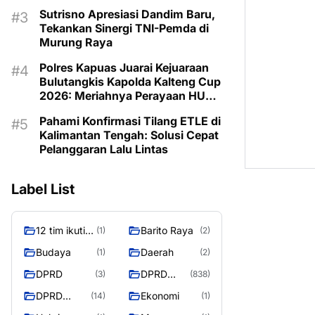
Program untuk Kesejahteraan
Sutrisno Apresiasi Dandim Baru,
Berkelanjutan
Tekankan Sinergi TNI-Pemda di
Murung Raya
Polres Kapuas Juarai Kejuaraan
Bulutangkis Kapolda Kalteng Cup
2026: Meriahnya Perayaan HUT
Bhayangkara ke-80 di Palangka
Pahami Konfirmasi Tilang ETLE di
Raya
Kalimantan Tengah: Solusi Cepat
Pelanggaran Lalu Lintas
Label List
12 tim ikuti
Barito Raya
(1)
(2)
turnamen
Budaya
Daerah
(1)
(2)
liga pelajar
DPRD
DPRD
(3)
(838)
Murung
Murung
Raya
DPRD
Ekonomi
(14)
(1)
Raya
MURUNG