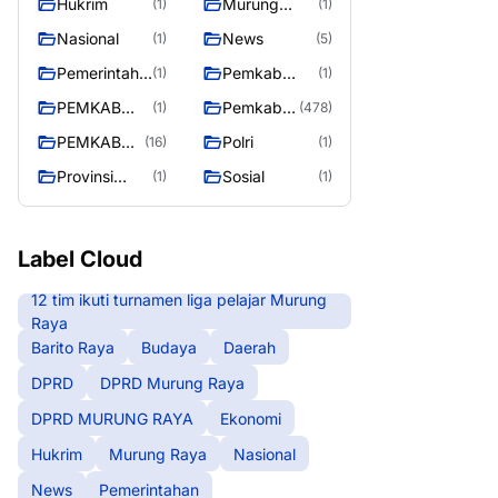
Hukrim
Murung
(1)
(1)
RAYA
Raya
Nasional
News
(1)
(5)
Pemerintaha
Pemkab
(1)
(1)
n
Barito Utara
PEMKAB
Pemkab
(1)
(478)
MURING
Murung
PEMKAB
Polri
(16)
(1)
RAYA
Raya
MURUNG
Provinsi
Sosial
(1)
(1)
RAYA
Kalteng
Label Cloud
12 tim ikuti turnamen liga pelajar Murung
Raya
Barito Raya
Budaya
Daerah
DPRD
DPRD Murung Raya
DPRD MURUNG RAYA
Ekonomi
Hukrim
Murung Raya
Nasional
News
Pemerintahan