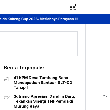
ahnya Perayaan HUT Bhayangkara ke-80 di Palangka Raya
Mendor
Berita Terpopuler
41 KPM Desa Tumbang Bana
Mendapatkan Bantuan BLT-DD
Tahap III
Ad
Sutrisno Apresiasi Dandim Baru,
Tekankan Sinergi TNI-Pemda di
Murung Raya