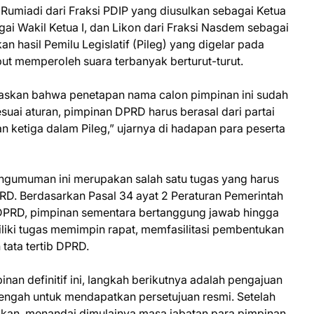
s Rumiadi dari Fraksi PDIP yang diusulkan sebagai Ketua
ai Wakil Ketua I, dan Likon dari Fraksi Nasdem sebagai
an hasil Pemilu Legislatif (Pileg) yang digelar pada
ebut memperoleh suara terbanyak berturut-turut.
askan bahwa penetapan nama calon pimpinan ini sudah
suai aturan, pimpinan DPRD harus berasal dari partai
 ketiga dalam Pileg,” ujarnya di hadapan para peserta
engumuman ini merupakan salah satu tugas yang harus
RD. Berdasarkan Pasal 34 ayat 2 Peraturan Pemerintah
 DPRD, pimpinan sementara bertanggung jawab hingga
iliki tugas memimpin rapat, memfasilitasi pembentukan
tata tertib DPRD.
an definitif ini, langkah berikutnya adalah pengajuan
ngah untuk mendapatkan persetujuan resmi. Setelah
nakan, menandai dimulainya masa jabatan para pimpinan