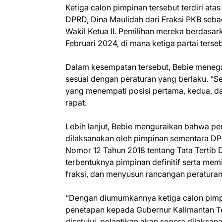
Ketiga calon pimpinan tersebut terdiri ata
DPRD, Dina Maulidah dari Fraksi PKB sebag
Wakil Ketua II. Pemilihan mereka berdasark
Februari 2024, di mana ketiga partai ters
Dalam kesempatan tersebut, Bebie meneg
sesuai dengan peraturan yang berlaku. “Se
yang menempati posisi pertama, kedua, dan
rapat.
Lebih lanjut, Bebie menguraikan bahwa p
dilaksanakan oleh pimpinan sementara DP
Nomor 12 Tahun 2018 tentang Tata Tertib
terbentuknya pimpinan definitif serta mem
fraksi, dan menyusun rancangan peraturan 
“Dengan diumumkannya ketiga calon pimpin
penetapan kepada Gubernur Kalimantan Te
disetujui, pelantikan akan segera dilaksa