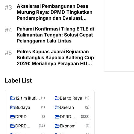
Akselerasi Pembangunan Desa
Murung Raya: DPMD Tingkatkan
Pendampingan dan Evaluasi
Program untuk Kesejahteraan
Pahami Konfirmasi Tilang ETLE di
Berkelanjutan
Kalimantan Tengah: Solusi Cepat
Pelanggaran Lalu Lintas
Polres Kapuas Juarai Kejuaraan
Bulutangkis Kapolda Kalteng Cup
2026: Meriahnya Perayaan HUT
Bhayangkara ke-80 di Palangka
Raya
Label List
12 tim ikuti
Barito Raya
(1)
(2)
turnamen
Budaya
Daerah
(1)
(2)
liga pelajar
DPRD
DPRD
(3)
(838)
Murung
Murung
Raya
DPRD
Ekonomi
(14)
(1)
Raya
MURUNG