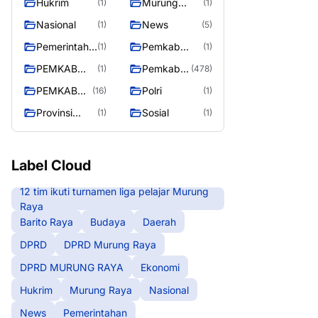
Hukrim
Murung
(1)
(1)
RAYA
Raya
Nasional
News
(1)
(5)
Pemerintaha
Pemkab
(1)
(1)
n
Barito Utara
PEMKAB
Pemkab
(1)
(478)
MURING
Murung
PEMKAB
Polri
(16)
(1)
RAYA
Raya
MURUNG
Provinsi
Sosial
(1)
(1)
RAYA
Kalteng
Label Cloud
12 tim ikuti turnamen liga pelajar Murung
Raya
Barito Raya
Budaya
Daerah
DPRD
DPRD Murung Raya
DPRD MURUNG RAYA
Ekonomi
Hukrim
Murung Raya
Nasional
News
Pemerintahan