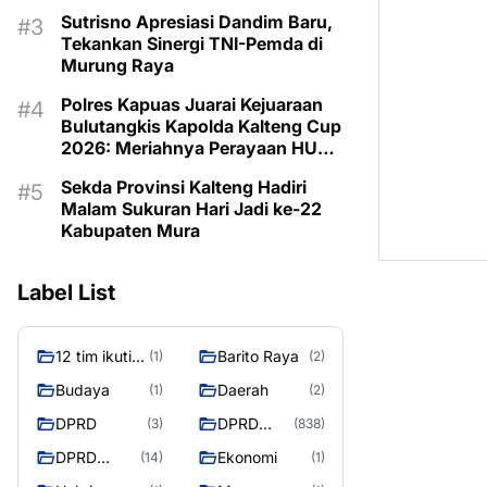
Program untuk Kesejahteraan
Sutrisno Apresiasi Dandim Baru,
Berkelanjutan
Tekankan Sinergi TNI-Pemda di
Murung Raya
Polres Kapuas Juarai Kejuaraan
Bulutangkis Kapolda Kalteng Cup
2026: Meriahnya Perayaan HUT
Bhayangkara ke-80 di Palangka
Sekda Provinsi Kalteng Hadiri
Raya
Malam Sukuran Hari Jadi ke-22
Kabupaten Mura
Label List
12 tim ikuti
Barito Raya
(1)
(2)
turnamen
Budaya
Daerah
(1)
(2)
liga pelajar
DPRD
DPRD
(3)
(838)
Murung
Murung
Raya
DPRD
Ekonomi
(14)
(1)
Raya
MURUNG