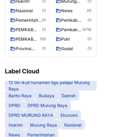
Hukrim
Murung
(1)
(1)
RAYA
Raya
Nasional
News
(1)
(5)
Pemerintaha
Pemkab
(1)
(1)
n
Barito Utara
PEMKAB
Pemkab
(1)
(478)
MURING
Murung
PEMKAB
Polri
(16)
(1)
RAYA
Raya
MURUNG
Provinsi
Sosial
(1)
(1)
RAYA
Kalteng
Label Cloud
12 tim ikuti turnamen liga pelajar Murung
Raya
Barito Raya
Budaya
Daerah
DPRD
DPRD Murung Raya
DPRD MURUNG RAYA
Ekonomi
Hukrim
Murung Raya
Nasional
News
Pemerintahan