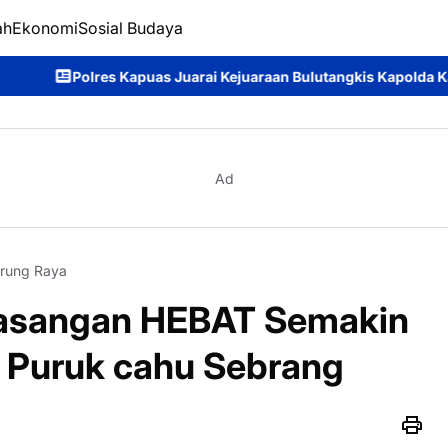
ah
Ekonomi
Sosial Budaya
arai Kejuaraan Bulutangkis Kapolda Kalteng Cup 2026: Meriahnya
Ad
rung Raya
asangan HEBAT Semakin
 Puruk cahu Sebrang