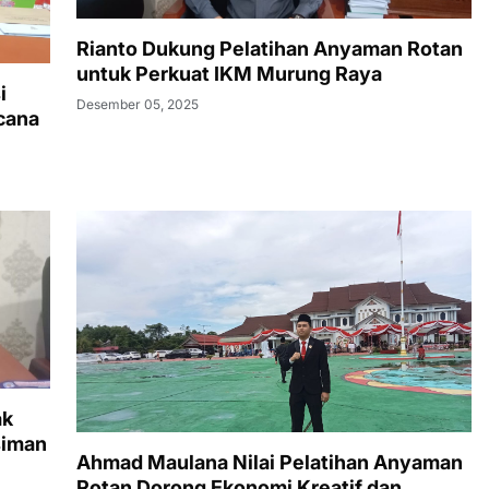
Rianto Dukung Pelatihan Anyaman Rotan
untuk Perkuat IKM Murung Raya
i
Desember 05, 2025
cana
ak
siman
Ahmad Maulana Nilai Pelatihan Anyaman
Rotan Dorong Ekonomi Kreatif dan