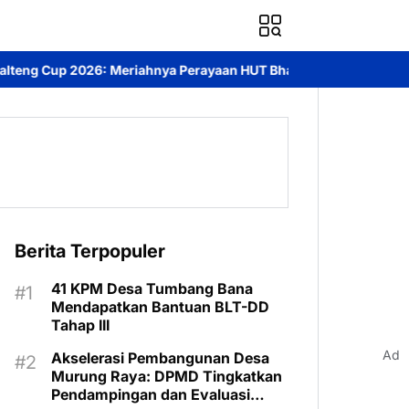
 Perayaan HUT Bhayangkara ke-80 di Palangka Raya
Mendorong 
Berita Terpopuler
41 KPM Desa Tumbang Bana
Mendapatkan Bantuan BLT-DD
Tahap III
Ad
Akselerasi Pembangunan Desa
Murung Raya: DPMD Tingkatkan
Pendampingan dan Evaluasi