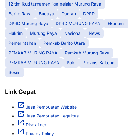
12 tim ikuti turnamen liga pelajar Murung Raya
Barito Raya
Budaya
Daerah
DPRD
DPRD Murung Raya
DPRD MURUNG RAYA
Ekonomi
Hukrim
Murung Raya
Nasional
News
Pemerintahan
Pemkab Barito Utara
PEMKAB MURING RAYA
Pemkab Murung Raya
PEMKAB MURUNG RAYA
Polri
Provinsi Kalteng
Sosial
Link Cepat
Jasa Pembuatan Website
Jasa Pembuatan Legalitas
Disclaimer
Privacy Policy