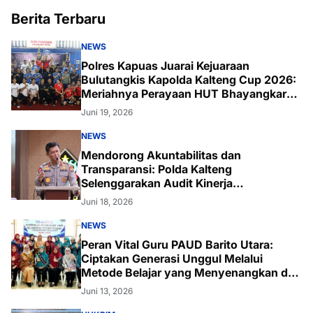
Berita Terbaru
NEWS
Polres Kapuas Juarai Kejuaraan
Bulutangkis Kapolda Kalteng Cup 2026:
Meriahnya Perayaan HUT Bhayangkara
ke-80 di Palangka Raya
Juni 19, 2026
NEWS
Mendorong Akuntabilitas dan
Transparansi: Polda Kalteng
Selenggarakan Audit Kinerja
Komprehensif Bersama Itwasum Polri
Juni 18, 2026
NEWS
Peran Vital Guru PAUD Barito Utara:
Ciptakan Generasi Unggul Melalui
Metode Belajar yang Menyenangkan dan
Inovatif
Juni 13, 2026