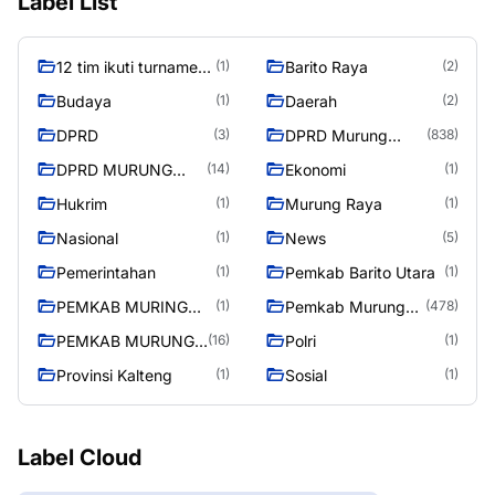
Label List
12 tim ikuti turnamen
Barito Raya
(1)
(2)
liga pelajar Murung
Budaya
Daerah
(1)
(2)
Raya
DPRD
DPRD Murung
(3)
(838)
Raya
DPRD MURUNG
Ekonomi
(14)
(1)
RAYA
Hukrim
Murung Raya
(1)
(1)
Nasional
News
(1)
(5)
Pemerintahan
Pemkab Barito Utara
(1)
(1)
PEMKAB MURING
Pemkab Murung
(1)
(478)
RAYA
Raya
PEMKAB MURUNG
Polri
(16)
(1)
RAYA
Provinsi Kalteng
Sosial
(1)
(1)
Label Cloud