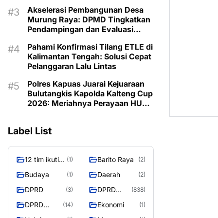
Akselerasi Pembangunan Desa
Murung Raya: DPMD Tingkatkan
Pendampingan dan Evaluasi
Program untuk Kesejahteraan
Pahami Konfirmasi Tilang ETLE di
Berkelanjutan
Kalimantan Tengah: Solusi Cepat
Pelanggaran Lalu Lintas
Polres Kapuas Juarai Kejuaraan
Bulutangkis Kapolda Kalteng Cup
2026: Meriahnya Perayaan HUT
Bhayangkara ke-80 di Palangka
Raya
Label List
12 tim ikuti
Barito Raya
(1)
(2)
turnamen
Budaya
Daerah
(1)
(2)
liga pelajar
DPRD
DPRD
(3)
(838)
Murung
Murung
Raya
DPRD
Ekonomi
(14)
(1)
Raya
MURUNG