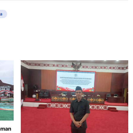
a
aman