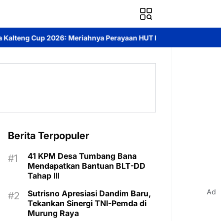
nya Perayaan HUT Bhayangkara ke-80 di Palangka Raya
Mendoron
Berita Terpopuler
41 KPM Desa Tumbang Bana
Mendapatkan Bantuan BLT-DD
Tahap III
Ad
Sutrisno Apresiasi Dandim Baru,
Tekankan Sinergi TNI-Pemda di
Murung Raya