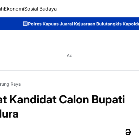
ah
Ekonomi
Sosial Budaya
Juarai Kejuaraan Bulutangkis Kapolda Kalteng Cup 2026: Meriah
Ad
rung Raya
at Kandidat Calon Bupati
Mura