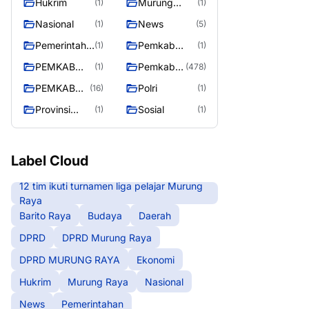
Hukrim
Murung
(1)
(1)
RAYA
Raya
Nasional
News
(1)
(5)
Pemerintaha
Pemkab
(1)
(1)
n
Barito Utara
PEMKAB
Pemkab
(1)
(478)
MURING
Murung
PEMKAB
Polri
(16)
(1)
RAYA
Raya
MURUNG
Provinsi
Sosial
(1)
(1)
RAYA
Kalteng
Label Cloud
12 tim ikuti turnamen liga pelajar Murung
Raya
Barito Raya
Budaya
Daerah
DPRD
DPRD Murung Raya
DPRD MURUNG RAYA
Ekonomi
Hukrim
Murung Raya
Nasional
News
Pemerintahan