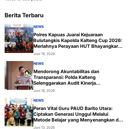
Juni 19, 2026
NEWS
Mendorong Akuntabilitas dan
Transparansi: Polda Kalteng
Selenggarakan Audit Kinerja
Komprehensif Bersama Itwasum Polri
Juni 18, 2026
NEWS
Peran Vital Guru PAUD Barito Utara:
Ciptakan Generasi Unggul Melalui
Metode Belajar yang Menyenangkan dan
Inovatif
Juni 13, 2026
HUKRIM
Kalteng Semakin Aman: Polda Kalteng
Berhasil Ungkap 121 Kasus Kejahatan
Jalanan dan Amankan 233 Tersangka!
Mei 30, 2026
NEWS