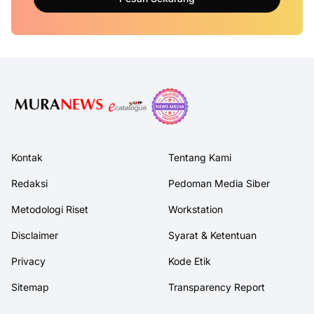
Kontak
Tentang Kami
Redaksi
Pedoman Media Siber
Metodologi Riset
Workstation
Disclaimer
Syarat & Ketentuan
Privacy
Kode Etik
Sitemap
Transparency Report
Aneka Kabar MediaNetwork
Anekakabar.com
Seputar Barito Utara
Media Mura
Media Sama Itah
Teropong Kalteng
Trybonnews Mura