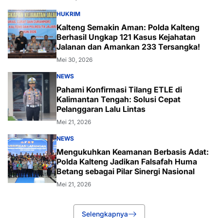
Pahami Konfirmasi Tilang ETLE di
Kalimantan Tengah: Solusi Cepat
Pelanggaran Lalu Lintas
Mei 21, 2026
NEWS
Mengukuhkan Keamanan Berbasis Adat:
Polda Kalteng Jadikan Falsafah Huma
Betang sebagai Pilar Sinergi Nasional
Mei 21, 2026
Selengkapnya
Failed to load posts.
Berita Terpopuler
41 KPM Desa Tumbang Bana Mendapatkan
Bantuan BLT-DD Tahap III