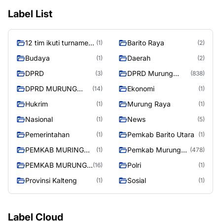
RAYA
Hukrim
Murung Raya
(1)
(1)
Nasional
News
(1)
(5)
Pemerintahan
Pemkab Barito Utara
(1)
(1)
PEMKAB MURING
Pemkab Murung
(1)
(478)
RAYA
Raya
PEMKAB MURUNG
Polri
(16)
(1)
RAYA
Provinsi Kalteng
Sosial
(1)
(1)
Label Cloud
12 tim ikuti turnamen liga pelajar Murung Raya
Barito Raya
Budaya
Daerah
DPRD
DPRD Murung Raya
DPRD MURUNG RAYA
Ekonomi
Hukrim
Murung Raya
Nasional
News
Pemerintahan
Pemkab Barito Utara