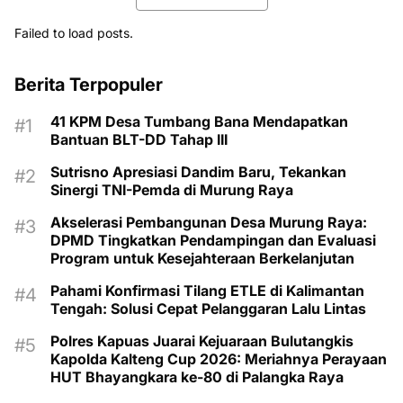
Sutrisno Apresiasi Dandim Baru, Tekankan
Sinergi TNI-Pemda di Murung Raya
Akselerasi Pembangunan Desa Murung Raya:
DPMD Tingkatkan Pendampingan dan Evaluasi
Program untuk Kesejahteraan Berkelanjutan
Pahami Konfirmasi Tilang ETLE di Kalimantan
Tengah: Solusi Cepat Pelanggaran Lalu Lintas
Polres Kapuas Juarai Kejuaraan Bulutangkis
Kapolda Kalteng Cup 2026: Meriahnya Perayaan
HUT Bhayangkara ke-80 di Palangka Raya
Label List
12 tim ikuti turnamen
Barito Raya
(1)
(2)
liga pelajar Murung
Budaya
Daerah
(1)
(2)
Raya
DPRD
DPRD Murung
(3)
(838)
Raya
DPRD MURUNG
Ekonomi
(14)
(1)