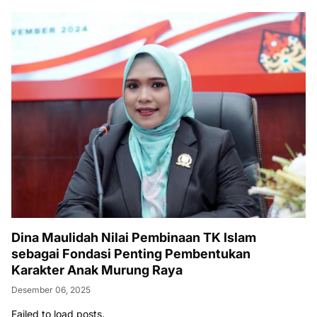
Dina Maulidah Nilai Pembinaan TK Islam
sebagai Fondasi Penting Pembentukan
Karakter Anak Murung Raya
Desember 06, 2025
Failed to load posts.
Berita Terbaru
NEWS
Polres Kapuas Juarai Kejuaraan
Bulutangkis Kapolda Kalteng Cup 2026:
Meriahnya Perayaan HUT Bhayangkara
ke-80 di Palangka Raya