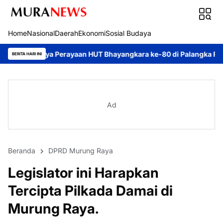
Home
Nasional
Daerah
Ekonomi
Sosial Budaya
rayaan HUT Bhayangkara ke-80 di Palangka Raya
Mendorong Akun
BERITA HARI INI
Ad
Beranda
DPRD Murung Raya
Legislator ini Harapkan
Tercipta Pilkada Damai di
Murung Raya.