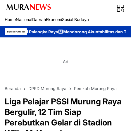
Home
Nasional
Daerah
Ekonomi
Sosial Budaya
gka Raya
Mendorong Akuntabilitas dan Transparansi: Polda Kal
BERITA HARI INI
Ad
Beranda
DPRD Murung Raya
Pemkab Murung Raya
Liga Pelajar PSSI Murung Raya
Bergulir, 12 Tim Siap
Perebutkan Gelar di Stadion