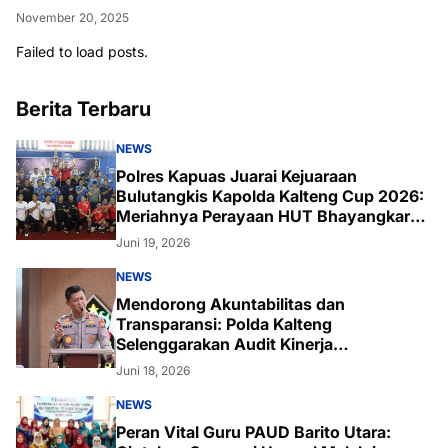
November 20, 2025
Failed to load posts.
Berita Terbaru
NEWS
Polres Kapuas Juarai Kejuaraan
Bulutangkis Kapolda Kalteng Cup 2026:
Meriahnya Perayaan HUT Bhayangkara
ke-80 di Palangka Raya
Juni 19, 2026
NEWS
Mendorong Akuntabilitas dan
Transparansi: Polda Kalteng
Selenggarakan Audit Kinerja
Komprehensif Bersama Itwasum Polri
Juni 18, 2026
NEWS
Peran Vital Guru PAUD Barito Utara: