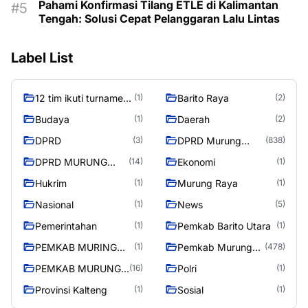
Pahami Konfirmasi Tilang ETLE di Kalimantan
Tengah: Solusi Cepat Pelanggaran Lalu Lintas
Label List
12 tim ikuti turnamen
Barito Raya
(1)
(2)
liga pelajar Murung
Budaya
Daerah
(1)
(2)
Raya
DPRD
DPRD Murung
(3)
(838)
Raya
DPRD MURUNG
Ekonomi
(14)
(1)
RAYA
Hukrim
Murung Raya
(1)
(1)
Nasional
News
(1)
(5)
Pemerintahan
Pemkab Barito Utara
(1)
(1)
PEMKAB MURING
Pemkab Murung
(1)
(478)
RAYA
Raya
PEMKAB MURUNG
Polri
(16)
(1)
RAYA
Provinsi Kalteng
Sosial
(1)
(1)