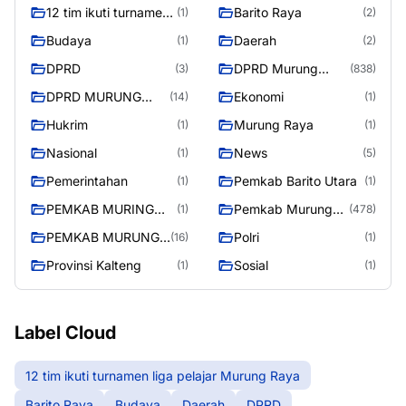
12 tim ikuti turnamen
Barito Raya
(1)
(2)
liga pelajar Murung
Budaya
Daerah
(1)
(2)
Raya
DPRD
DPRD Murung
(3)
(838)
Raya
DPRD MURUNG
Ekonomi
(14)
(1)
RAYA
Hukrim
Murung Raya
(1)
(1)
Nasional
News
(1)
(5)
Pemerintahan
Pemkab Barito Utara
(1)
(1)
PEMKAB MURING
Pemkab Murung
(1)
(478)
RAYA
Raya
PEMKAB MURUNG
Polri
(16)
(1)
RAYA
Provinsi Kalteng
Sosial
(1)
(1)
Label Cloud
12 tim ikuti turnamen liga pelajar Murung Raya
Barito Raya
Budaya
Daerah
DPRD