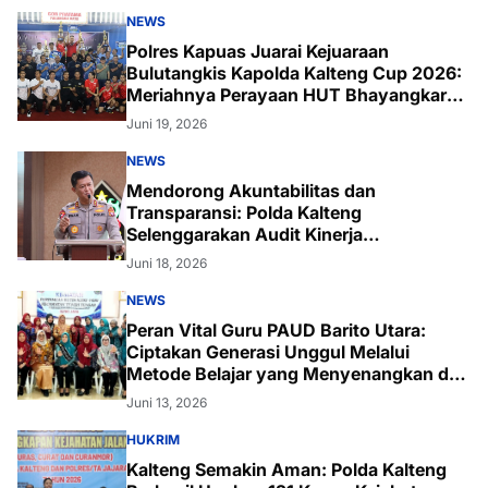
NEWS
Polres Kapuas Juarai Kejuaraan
Bulutangkis Kapolda Kalteng Cup 2026:
Meriahnya Perayaan HUT Bhayangkara
ke-80 di Palangka Raya
Juni 19, 2026
NEWS
Mendorong Akuntabilitas dan
Transparansi: Polda Kalteng
Selenggarakan Audit Kinerja
Komprehensif Bersama Itwasum Polri
Juni 18, 2026
NEWS
Peran Vital Guru PAUD Barito Utara:
Ciptakan Generasi Unggul Melalui
Metode Belajar yang Menyenangkan dan
Inovatif
Juni 13, 2026
HUKRIM
Kalteng Semakin Aman: Polda Kalteng