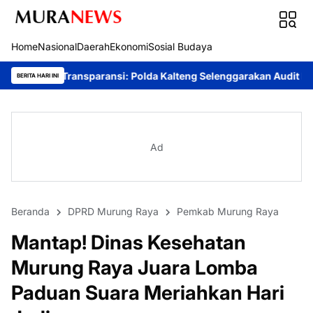
Home
Nasional
Daerah
Ekonomi
Sosial Budaya
ansi: Polda Kalteng Selenggarakan Audit Kinerja Komprehensif 
BERITA HARI INI
Ad
Beranda
DPRD Murung Raya
Pemkab Murung Raya
Mantap! Dinas Kesehatan
Murung Raya Juara Lomba
Paduan Suara Meriahkan Hari