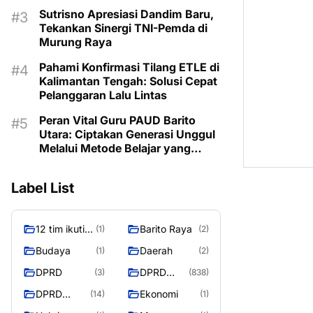
Program untuk Kesejahteraan
Sutrisno Apresiasi Dandim Baru,
Berkelanjutan
Tekankan Sinergi TNI-Pemda di
Murung Raya
Pahami Konfirmasi Tilang ETLE di
Kalimantan Tengah: Solusi Cepat
Pelanggaran Lalu Lintas
Peran Vital Guru PAUD Barito
Utara: Ciptakan Generasi Unggul
Melalui Metode Belajar yang
Menyenangkan dan Inovatif
Label List
12 tim ikuti
Barito Raya
(1)
(2)
turnamen
Budaya
Daerah
(1)
(2)
liga pelajar
DPRD
DPRD
(3)
(838)
Murung
Murung
Raya
DPRD
Ekonomi
(14)
(1)
Raya
MURUNG