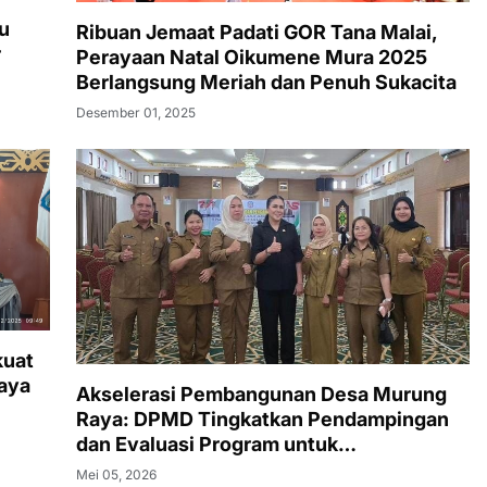
u
Ribuan Jemaat Padati GOR Tana Malai,
r
Perayaan Natal Oikumene Mura 2025
Berlangsung Meriah dan Penuh Sukacita
Desember 01, 2025
kuat
aya
Akselerasi Pembangunan Desa Murung
Raya: DPMD Tingkatkan Pendampingan
dan Evaluasi Program untuk
Kesejahteraan Berkelanjutan
Mei 05, 2026