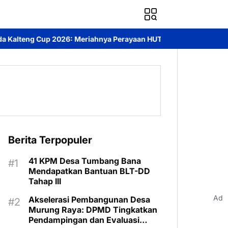
hnya Perayaan HUT Bhayangkara ke-80 di Palangka Raya
Mendoro
Berita Terpopuler
41 KPM Desa Tumbang Bana
Mendapatkan Bantuan BLT-DD
Tahap III
Ad
Akselerasi Pembangunan Desa
Murung Raya: DPMD Tingkatkan
Pendampingan dan Evaluasi