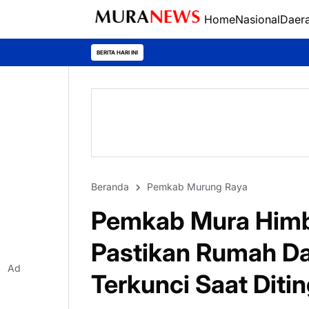
Home
Nasional
Daer
Polres Kapuas
BERITA HARI INI
Beranda
Pemkab Murung Raya
Pemkab Mura Himb
Pastikan Rumah D
Ad
Terkunci Saat Ditin