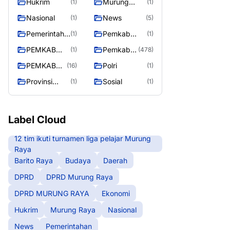
Hukrim
Murung
(1)
(1)
RAYA
Raya
Nasional
News
(1)
(5)
Pemerintaha
Pemkab
(1)
(1)
n
Barito Utara
PEMKAB
Pemkab
(1)
(478)
MURING
Murung
PEMKAB
Polri
(16)
(1)
RAYA
Raya
MURUNG
Provinsi
Sosial
(1)
(1)
RAYA
Kalteng
Label Cloud
12 tim ikuti turnamen liga pelajar Murung
Raya
Barito Raya
Budaya
Daerah
DPRD
DPRD Murung Raya
DPRD MURUNG RAYA
Ekonomi
Hukrim
Murung Raya
Nasional
News
Pemerintahan