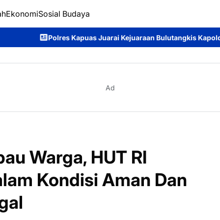
ah
Ekonomi
Sosial Budaya
 Juarai Kejuaraan Bulutangkis Kapolda Kalteng Cup 2026: Meria
Ad
au Warga, HUT RI
alam Kondisi Aman Dan
gal