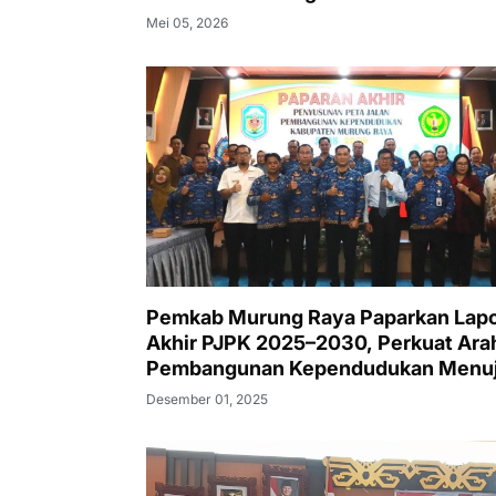
Kesejahteraan Berkelanjutan
Mei 05, 2026
Pemkab Murung Raya Paparkan Lap
Akhir PJPK 2025–2030, Perkuat Ara
Pembangunan Kependudukan Menu
Murung Raya Emas
Desember 01, 2025