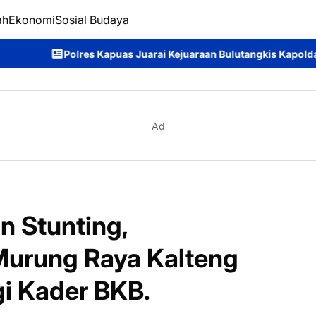
ah
Ekonomi
Sosial Budaya
uarai Kejuaraan Bulutangkis Kapolda Kalteng Cup 2026: Meriahn
Ad
n Stunting,
rung Raya Kalteng
gi Kader BKB.