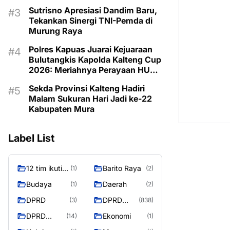
Program untuk Kesejahteraan
Sutrisno Apresiasi Dandim Baru,
Berkelanjutan
Tekankan Sinergi TNI-Pemda di
Murung Raya
Polres Kapuas Juarai Kejuaraan
Bulutangkis Kapolda Kalteng Cup
2026: Meriahnya Perayaan HUT
Bhayangkara ke-80 di Palangka
Sekda Provinsi Kalteng Hadiri
Raya
Malam Sukuran Hari Jadi ke-22
Kabupaten Mura
Label List
12 tim ikuti
Barito Raya
(1)
(2)
turnamen
Budaya
Daerah
(1)
(2)
liga pelajar
DPRD
DPRD
(3)
(838)
Murung
Murung
Raya
DPRD
Ekonomi
(14)
(1)
Raya
MURUNG