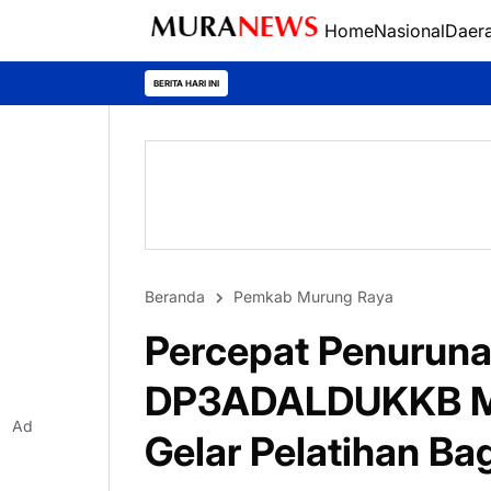
Home
Nasional
Daer
Polres Kapuas J
BERITA HARI INI
Beranda
Pemkab Murung Raya
Percepat Penuruna
DP3ADALDUKKB Mu
Ad
Gelar Pelatihan Ba