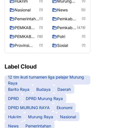
Hukrim
Murung
(1)
(1)
RAYA
Raya
Nasional
News
(1)
(5)
Pemerintaha
Pemkab
(1)
(1)
n
Barito Utara
PEMKAB
Pemkab
(1)
(478)
MURING
Murung
PEMKAB
Polri
(16)
(1)
RAYA
Raya
MURUNG
Provinsi
Sosial
(1)
(1)
RAYA
Kalteng
Label Cloud
12 tim ikuti turnamen liga pelajar Murung
Raya
Barito Raya
Budaya
Daerah
DPRD
DPRD Murung Raya
DPRD MURUNG RAYA
Ekonomi
Hukrim
Murung Raya
Nasional
News
Pemerintahan