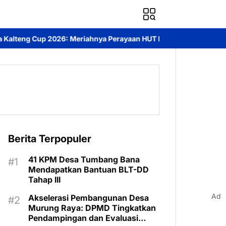
ya Perayaan HUT Bhayangkara ke-80 di Palangka Raya
Mendorong
Berita Terpopuler
41 KPM Desa Tumbang Bana
Mendapatkan Bantuan BLT-DD
Tahap III
Ad
Akselerasi Pembangunan Desa
Murung Raya: DPMD Tingkatkan
Pendampingan dan Evaluasi