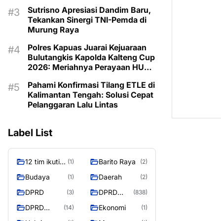
Program untuk Kesejahteraan
Sutrisno Apresiasi Dandim Baru,
Berkelanjutan
Tekankan Sinergi TNI-Pemda di
Murung Raya
Polres Kapuas Juarai Kejuaraan
Bulutangkis Kapolda Kalteng Cup
2026: Meriahnya Perayaan HUT
Bhayangkara ke-80 di Palangka
Pahami Konfirmasi Tilang ETLE di
Raya
Kalimantan Tengah: Solusi Cepat
Pelanggaran Lalu Lintas
Label List
12 tim ikuti
Barito Raya
(1)
(2)
turnamen
Budaya
Daerah
(1)
(2)
liga pelajar
DPRD
DPRD
(3)
(838)
Murung
Murung
Raya
DPRD
Ekonomi
(14)
(1)
Raya
MURUNG