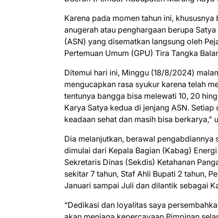
Karena pada momen tahun ini, khususnya b
anugerah atau penghargaan berupa Satya 
(ASN) yang disematkan langsung oleh Pej
Pertemuan Umum (GPU) Tira Tangka Balan
Ditemui hari ini, Minggu (18/8/2024) mal
mengucapkan rasa syukur karena telah me
tentunya bangga bisa melewati 10, 20 hin
Karya Satya kedua di jenjang ASN. Setia
keadaan sehat dan masih bisa berkarya,”
Dia melanjutkan, berawal pengabdiannya 
dimulai dari Kepala Bagian (Kabag) Energ
Sekretaris Dinas (Sekdis) Ketahanan Panga
sekitar 7 tahun, Staf Ahli Bupati 2 tahun, 
Januari sampai Juli dan dilantik sebagai K
“Dedikasi dan loyalitas saya persembahk
akan menjaga kepercayaan Pimpinan sela