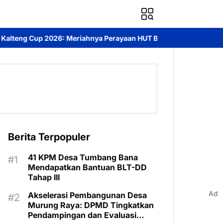
 Perayaan HUT Bhayangkara ke-80 di Palangka Raya
Mendorong 
Berita Terpopuler
41 KPM Desa Tumbang Bana
Mendapatkan Bantuan BLT-DD
Tahap III
Ad
Akselerasi Pembangunan Desa
Murung Raya: DPMD Tingkatkan
Pendampingan dan Evaluasi