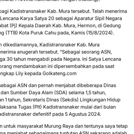
agi Kadistransnaker Kab. Mura tersebut. Telah menerima
Lencana Karya Satya 20 sebagai Aparatur Sipil Negara
abat (Pj) Kepala Daerah Kab. Mura, Hermon, di Gedung
g (TTB) Kota Puruk Cahu pada, Kamis (15/8/2024).
am dikediamannya, Kadistransnaker Kab. Mura
nerima anugerah tersebut. “Sebagai seorang ASN,
gga 30 tahun mengabdi pada Negara. Ini Satya Lencana
p orang mendambakan ini dipersembahkan pada saat
 ungkap Lily kepada Golkateng.com
sebagai ASN dan pernah menjabat dibeberapa Dinas
i dan Sumber Daya Alam (SDA) selama 1,5 tahun,
n 1 tahun, Sekretaris Dinas (Sekdis) Lingkungan Hidup
Pelaksana Tugas (Plt) Kadistransnaker mulai dari bulan
adistransnaker defenitif pada 5 Agustus 2024.
an untuk masyarakat Murung Raya dan tentunya saya tetap
ma menjabat sebagaimana tuntutan ASN sekarang adalah