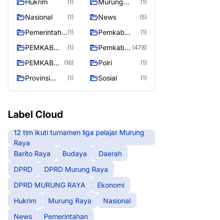
Hukrim
Murung
(1)
(1)
RAYA
Raya
Nasional
News
(1)
(5)
Pemerintaha
Pemkab
(1)
(1)
n
Barito Utara
PEMKAB
Pemkab
(1)
(478)
MURING
Murung
PEMKAB
Polri
(16)
(1)
RAYA
Raya
MURUNG
Provinsi
Sosial
(1)
(1)
RAYA
Kalteng
Label Cloud
12 tim ikuti turnamen liga pelajar Murung
Raya
Barito Raya
Budaya
Daerah
DPRD
DPRD Murung Raya
DPRD MURUNG RAYA
Ekonomi
Hukrim
Murung Raya
Nasional
News
Pemerintahan