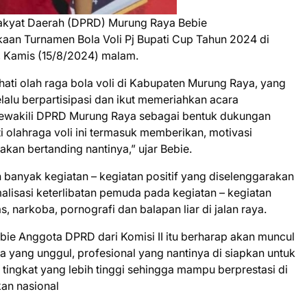
akyat Daerah (DPRD) Murung Raya Bebie
aan Turnamen Bola Voli Pj Bupati Cup Tahun 2024 di
, Kamis (15/8/2024) malam.
hati olah raga bola voli di Kabupaten Murung Raya, yang
elalu berpartisipasi dan ikut memeriahkan acara
 mewakili DPRD Murung Raya sebagai bentuk dukungan
ti olahraga voli ini termasuk memberikan, motivasi
an bertanding nantinya,” ujar Bebie.
banyak kegiatan – kegiatan positif yang diselenggarakan
lisasi keterlibatan pemuda pada kegiatan – kegiatan
, narkoba, pornografi dan balapan liar di jalan raya.
Bebie Anggota DPRD dari Komisi II itu berharap akan muncul
ya yang unggul, profesional yang nantinya di siapkan untuk
tingkat yang lebih tinggi sehingga mampu berprestasi di
kan nasional