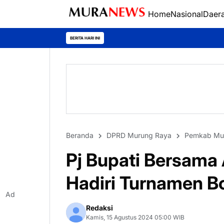
Home
Nasional
Daer
Polres Kapuas Juarai K
BERITA HARI INI
Beranda
DPRD Murung Raya
Pemkab Mu
Pj Bupati Bersam
Hadiri Turnamen Bo
Ad
Redaksi
Kamis, 15 Agustus 2024 05:00 WIB