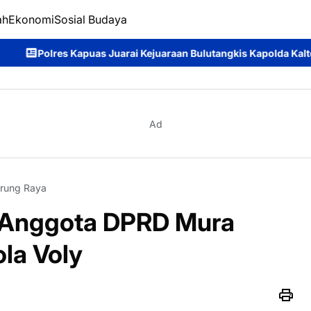
ah
Ekonomi
Sosial Budaya
ejuaraan Bulutangkis Kapolda Kalteng Cup 2026: Meriahnya Pera
Ad
rung Raya
a Anggota DPRD Mura
la Voly