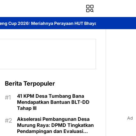
yaan HUT Bhayangkara ke-80 di Palangka Raya
Mendorong Akunta
Berita Terpopuler
41 KPM Desa Tumbang Bana
Mendapatkan Bantuan BLT-DD
Tahap III
Ad
Akselerasi Pembangunan Desa
Murung Raya: DPMD Tingkatkan
Pendampingan dan Evaluasi