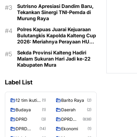
Program untuk Kesejahteraan
Sutrisno Apresiasi Dandim Baru,
Berkelanjutan
Tekankan Sinergi TNI-Pemda di
Murung Raya
Polres Kapuas Juarai Kejuaraan
Bulutangkis Kapolda Kalteng Cup
2026: Meriahnya Perayaan HUT
Bhayangkara ke-80 di Palangka
Sekda Provinsi Kalteng Hadiri
Raya
Malam Sukuran Hari Jadi ke-22
Kabupaten Mura
Label List
12 tim ikuti
Barito Raya
(1)
(2)
turnamen
Budaya
Daerah
(1)
(2)
liga pelajar
DPRD
DPRD
(3)
(838)
Murung
Murung
Raya
DPRD
Ekonomi
(14)
(1)
Raya
MURUNG