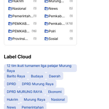
Hukrim
Murung
(1)
(1)
RAYA
Raya
Nasional
News
(1)
(5)
Pemerintaha
Pemkab
(1)
(1)
n
Barito Utara
PEMKAB
Pemkab
(1)
(478)
MURING
Murung
PEMKAB
Polri
(16)
(1)
RAYA
Raya
MURUNG
Provinsi
Sosial
(1)
(1)
RAYA
Kalteng
Label Cloud
12 tim ikuti turnamen liga pelajar Murung
Raya
Barito Raya
Budaya
Daerah
DPRD
DPRD Murung Raya
DPRD MURUNG RAYA
Ekonomi
Hukrim
Murung Raya
Nasional
News
Pemerintahan