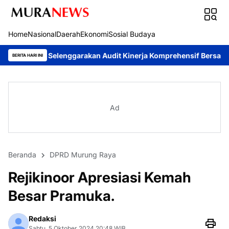
Home
Nasional
Daerah
Ekonomi
Sosial Budaya
lenggarakan Audit Kinerja Komprehensif Bersama Itwasum Polri
BERITA HARI INI
Ad
Beranda
DPRD Murung Raya
Rejikinoor Apresiasi Kemah
Besar Pramuka.
Redaksi
Sabtu, 5 Oktober 2024 20:48 WIB