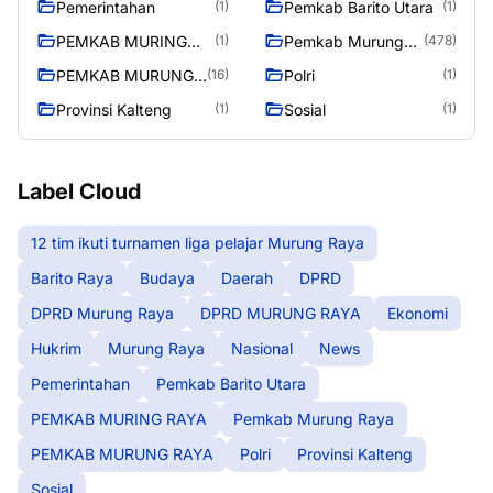
Pemerintahan
Pemkab Barito Utara
(1)
(1)
PEMKAB MURING
Pemkab Murung
(1)
(478)
RAYA
Raya
PEMKAB MURUNG
Polri
(16)
(1)
RAYA
Provinsi Kalteng
Sosial
(1)
(1)
Label Cloud
12 tim ikuti turnamen liga pelajar Murung Raya
Barito Raya
Budaya
Daerah
DPRD
DPRD Murung Raya
DPRD MURUNG RAYA
Ekonomi
Hukrim
Murung Raya
Nasional
News
Pemerintahan
Pemkab Barito Utara
PEMKAB MURING RAYA
Pemkab Murung Raya
PEMKAB MURUNG RAYA
Polri
Provinsi Kalteng
Sosial