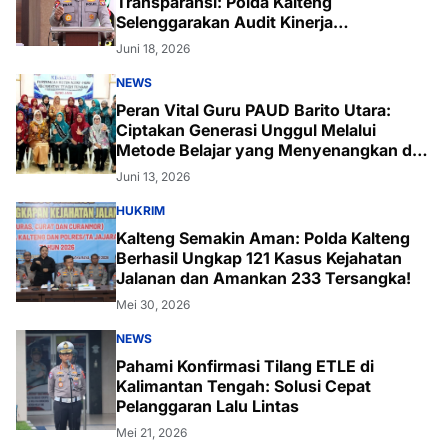
Transparansi: Polda Kalteng
Selenggarakan Audit Kinerja
Komprehensif Bersama Itwasum Polri
Juni 18, 2026
NEWS
Peran Vital Guru PAUD Barito Utara:
Ciptakan Generasi Unggul Melalui
Metode Belajar yang Menyenangkan dan
Inovatif
Juni 13, 2026
HUKRIM
Kalteng Semakin Aman: Polda Kalteng
Berhasil Ungkap 121 Kasus Kejahatan
Jalanan dan Amankan 233 Tersangka!
Mei 30, 2026
NEWS
Pahami Konfirmasi Tilang ETLE di
Kalimantan Tengah: Solusi Cepat
Pelanggaran Lalu Lintas
Mei 21, 2026