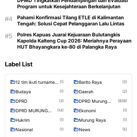
DPMD Tingkatkan Pendampingan dan Evaluasi
Program untuk Kesejahteraan Berkelanjutan
Pahami Konfirmasi Tilang ETLE di Kalimantan
Tengah: Solusi Cepat Pelanggaran Lalu Lintas
Polres Kapuas Juarai Kejuaraan Bulutangkis
Kapolda Kalteng Cup 2026: Meriahnya Perayaan
HUT Bhayangkara ke-80 di Palangka Raya
Label List
12 tim ikuti turnamen
Barito Raya
(1)
(2)
liga pelajar Murung
Budaya
Daerah
(1)
(2)
Raya
DPRD
DPRD Murung
(3)
(838)
Raya
DPRD MURUNG
Ekonomi
(14)
(1)
RAYA
Hukrim
Murung Raya
(1)
(1)
Nasional
News
(1)
(5)