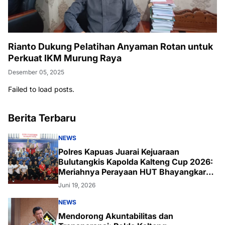
Rianto Dukung Pelatihan Anyaman Rotan untuk
Perkuat IKM Murung Raya
Desember 05, 2025
Failed to load posts.
Berita Terbaru
NEWS
Polres Kapuas Juarai Kejuaraan
Bulutangkis Kapolda Kalteng Cup 2026:
Meriahnya Perayaan HUT Bhayangkara
ke-80 di Palangka Raya
Juni 19, 2026
NEWS
Mendorong Akuntabilitas dan