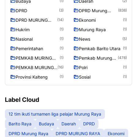
Budaya
Daerah
(1)
(2)
Raya
DPRD
DPRD Murung
(3)
(838)
Raya
DPRD MURUNG
Ekonomi
(14)
(1)
RAYA
Hukrim
Murung Raya
(1)
(1)
Nasional
News
(1)
(5)
Pemerintahan
Pemkab Barito Utara
(1)
(1)
PEMKAB MURING
Pemkab Murung
(1)
(478)
RAYA
Raya
PEMKAB MURUNG
Polri
(16)
(1)
RAYA
Provinsi Kalteng
Sosial
(1)
(1)
Label Cloud
12 tim ikuti turnamen liga pelajar Murung Raya
Barito Raya
Budaya
Daerah
DPRD
DPRD Murung Raya
DPRD MURUNG RAYA
Ekonomi