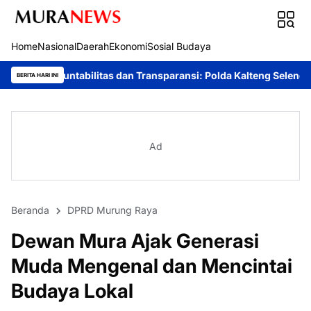
Home
Nasional
Daerah
Ekonomi
Sosial Budaya
litas dan Transparansi: Polda Kalteng Selenggarakan Audit Kine
BERITA HARI INI
Ad
Beranda
DPRD Murung Raya
Dewan Mura Ajak Generasi
Muda Mengenal dan Mencintai
Budaya Lokal