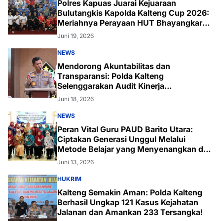
Polres Kapuas Juarai Kejuaraan
Bulutangkis Kapolda Kalteng Cup 2026:
Meriahnya Perayaan HUT Bhayangkara
ke-80 di Palangka Raya
Juni 19, 2026
NEWS
Mendorong Akuntabilitas dan
Transparansi: Polda Kalteng
Selenggarakan Audit Kinerja
Komprehensif Bersama Itwasum Polri
Juni 18, 2026
NEWS
Peran Vital Guru PAUD Barito Utara:
Ciptakan Generasi Unggul Melalui
Metode Belajar yang Menyenangkan dan
Inovatif
Juni 13, 2026
HUKRIM
Kalteng Semakin Aman: Polda Kalteng
Berhasil Ungkap 121 Kasus Kejahatan
Jalanan dan Amankan 233 Tersangka!