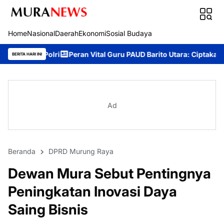
Home
Nasional
Daerah
Ekonomi
Sosial Budaya
i
Peran Vital Guru PAUD Barito Utara: Ciptakan Generasi Unggul
BERITA HARI INI
Ad
Beranda
DPRD Murung Raya
Dewan Mura Sebut Pentingnya
Peningkatan Inovasi Daya
Saing Bisnis