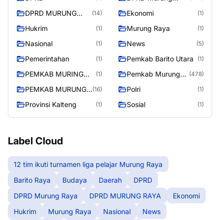
Raya
DPRD MURUNG
Ekonomi
(14)
(1)
RAYA
Hukrim
Murung Raya
(1)
(1)
Nasional
News
(1)
(5)
Pemerintahan
Pemkab Barito Utara
(1)
(1)
PEMKAB MURING
Pemkab Murung
(1)
(478)
RAYA
Raya
PEMKAB MURUNG
Polri
(16)
(1)
RAYA
Provinsi Kalteng
Sosial
(1)
(1)
Label Cloud
12 tim ikuti turnamen liga pelajar Murung Raya
Barito Raya
Budaya
Daerah
DPRD
DPRD Murung Raya
DPRD MURUNG RAYA
Ekonomi
Hukrim
Murung Raya
Nasional
News