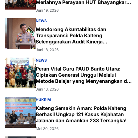
Meriahnya Perayaan HUT Bhayangkara
ke-80 di Palangka Raya
Juni 19, 2026
NEWS
Mendorong Akuntabilitas dan
Transparansi: Polda Kalteng
Selenggarakan Audit Kinerja
Komprehensif Bersama Itwasum Polri
Juni 18, 2026
NEWS
Peran Vital Guru PAUD Barito Utara:
Ciptakan Generasi Unggul Melalui
Metode Belajar yang Menyenangkan dan
Inovatif
Juni 13, 2026
HUKRIM
Kalteng Semakin Aman: Polda Kalteng
Berhasil Ungkap 121 Kasus Kejahatan
Jalanan dan Amankan 233 Tersangka!
Mei 30, 2026