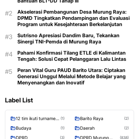
Bantuan BLT-DD Tahap III
Akselerasi Pembangunan Desa Murung Raya:
DPMD Tingkatkan Pendampingan dan Evaluasi
Program untuk Kesejahteraan Berkelanjutan
Sutrisno Apresiasi Dandim Baru, Tekankan
Sinergi TNI-Pemda di Murung Raya
Pahami Konfirmasi Tilang ETLE di Kalimantan
Tengah: Solusi Cepat Pelanggaran Lalu Lintas
Peran Vital Guru PAUD Barito Utara: Ciptakan
Generasi Unggul Melalui Metode Belajar yang
Menyenangkan dan Inovatif
Label List
12 tim ikuti turnamen
Barito Raya
(1)
(2)
liga pelajar Murung
Budaya
Daerah
(1)
(2)
Raya
DPRD
DPRD Murung
(3)
(838)