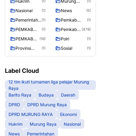
Hukrim
Murung
(1)
(1)
RAYA
Raya
Nasional
News
(1)
(5)
Pemerintaha
Pemkab
(1)
(1)
n
Barito Utara
PEMKAB
Pemkab
(1)
(478)
MURING
Murung
PEMKAB
Polri
(16)
(1)
RAYA
Raya
MURUNG
Provinsi
Sosial
(1)
(1)
RAYA
Kalteng
Label Cloud
12 tim ikuti turnamen liga pelajar Murung
Raya
Barito Raya
Budaya
Daerah
DPRD
DPRD Murung Raya
DPRD MURUNG RAYA
Ekonomi
Hukrim
Murung Raya
Nasional
News
Pemerintahan