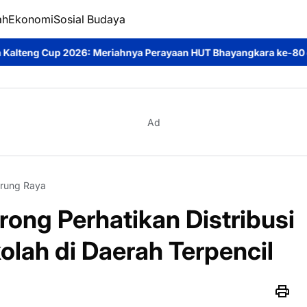
ah
Ekonomi
Sosial Budaya
hnya Perayaan HUT Bhayangkara ke-80 di Palangka Raya
Mendoro
Ad
rung Raya
ong Perhatikan Distribusi
olah di Daerah Terpencil