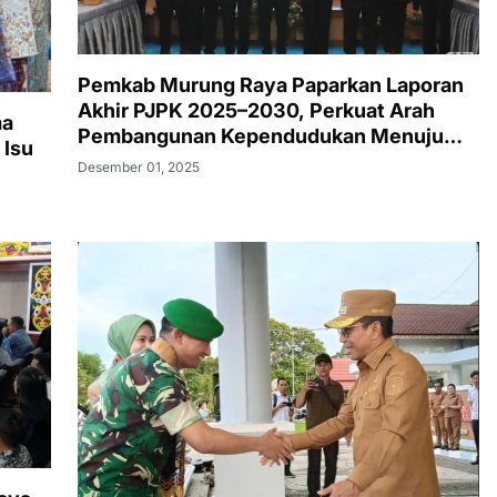
Pemkab Murung Raya Paparkan Laporan
Akhir PJPK 2025–2030, Perkuat Arah
ma
Pembangunan Kependudukan Menuju
 Isu
Murung Raya Emas
Desember 01, 2025