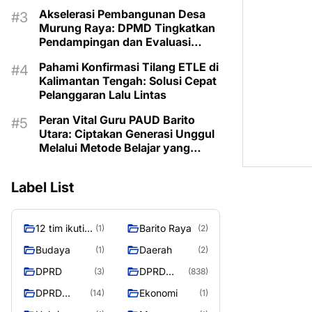
Akselerasi Pembangunan Desa
Murung Raya: DPMD Tingkatkan
Pendampingan dan Evaluasi
Program untuk Kesejahteraan
Pahami Konfirmasi Tilang ETLE di
Berkelanjutan
Kalimantan Tengah: Solusi Cepat
Pelanggaran Lalu Lintas
Peran Vital Guru PAUD Barito
Utara: Ciptakan Generasi Unggul
Melalui Metode Belajar yang
Menyenangkan dan Inovatif
Label List
12 tim ikuti
Barito Raya
(1)
(2)
turnamen
Budaya
Daerah
(1)
(2)
liga pelajar
DPRD
DPRD
(3)
(838)
Murung
Murung
Raya
DPRD
Ekonomi
(14)
(1)
Raya
MURUNG