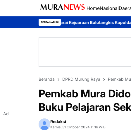
Home
Nasional
Daer
 Juarai Kejuaraan Bulutangkis Kapolda Kalteng Cup 2026: Meria
BERITA HARI INI
Beranda
DPRD Murung Raya
Pemkab Mu
Pemkab Mura Didor
Buku Pelajaran Sek
Ad
Redaksi
Kamis, 31 Oktober 2024 11:16 WIB