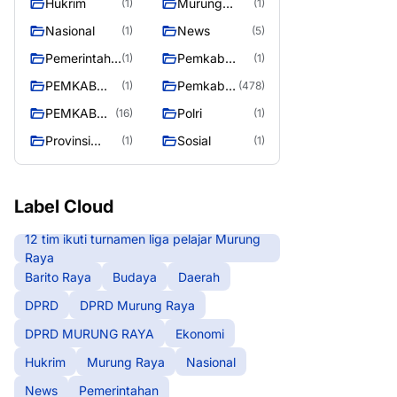
Hukrim
Murung
(1)
(1)
RAYA
Raya
Nasional
News
(1)
(5)
Pemerintaha
Pemkab
(1)
(1)
n
Barito Utara
PEMKAB
Pemkab
(1)
(478)
MURING
Murung
PEMKAB
Polri
(16)
(1)
RAYA
Raya
MURUNG
Provinsi
Sosial
(1)
(1)
RAYA
Kalteng
Label Cloud
12 tim ikuti turnamen liga pelajar Murung
Raya
Barito Raya
Budaya
Daerah
DPRD
DPRD Murung Raya
DPRD MURUNG RAYA
Ekonomi
Hukrim
Murung Raya
Nasional
News
Pemerintahan