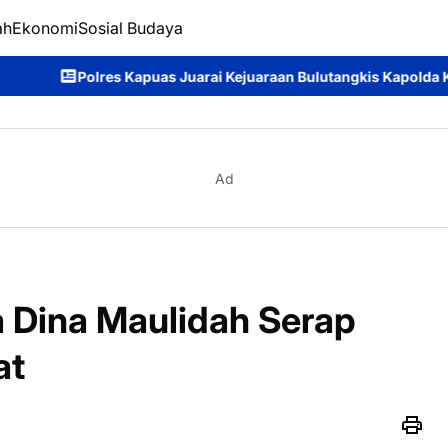
ah
Ekonomi
Sosial Budaya
s Juarai Kejuaraan Bulutangkis Kapolda Kalteng Cup 2026: Meria
Ad
 Dina Maulidah Serap
at