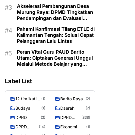
Akselerasi Pembangunan Desa
Murung Raya: DPMD Tingkatkan
Pendampingan dan Evaluasi
Program untuk Kesejahteraan
Pahami Konfirmasi Tilang ETLE di
Berkelanjutan
Kalimantan Tengah: Solusi Cepat
Pelanggaran Lalu Lintas
Peran Vital Guru PAUD Barito
Utara: Ciptakan Generasi Unggul
Melalui Metode Belajar yang
Menyenangkan dan Inovatif
Label List
12 tim ikuti
Barito Raya
(1)
(2)
turnamen
Budaya
Daerah
(1)
(2)
liga pelajar
DPRD
DPRD
(3)
(838)
Murung
Murung
Raya
DPRD
Ekonomi
(14)
(1)
Raya
MURUNG