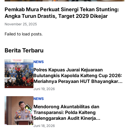
Pemkab Mura Perkuat Sinergi Tekan Stunting:
Angka Turun Drastis, Target 2029 Dikejar
November 25, 2025
Failed to load posts.
Berita Terbaru
NEWS
Polres Kapuas Juarai Kejuaraan
Bulutangkis Kapolda Kalteng Cup 2026:
Meriahnya Perayaan HUT Bhayangkara
ke-80 di Palangka Raya
Juni 19, 2026
NEWS
Mendorong Akuntabilitas dan
Transparansi: Polda Kalteng
Selenggarakan Audit Kinerja
Komprehensif Bersama Itwasum Polri
Juni 18, 2026