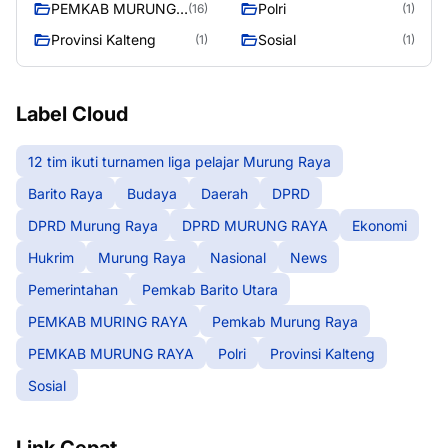
PEMKAB MURUNG
Polri
(16)
(1)
RAYA
Provinsi Kalteng
Sosial
(1)
(1)
Label Cloud
12 tim ikuti turnamen liga pelajar Murung Raya
Barito Raya
Budaya
Daerah
DPRD
DPRD Murung Raya
DPRD MURUNG RAYA
Ekonomi
Hukrim
Murung Raya
Nasional
News
Pemerintahan
Pemkab Barito Utara
PEMKAB MURING RAYA
Pemkab Murung Raya
PEMKAB MURUNG RAYA
Polri
Provinsi Kalteng
Sosial