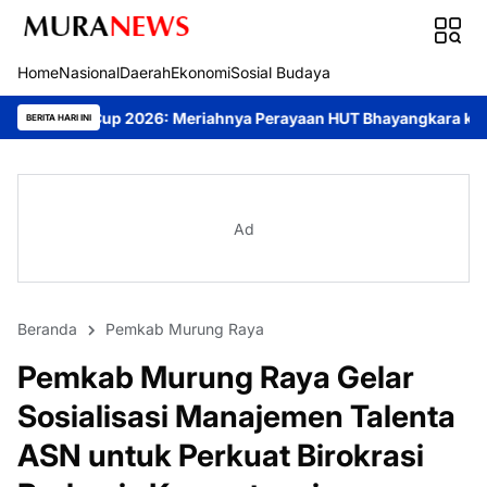
Home
Nasional
Daerah
Ekonomi
Sosial Budaya
26: Meriahnya Perayaan HUT Bhayangkara ke-80 di Palangka Raya
BERITA HARI INI
Ad
Beranda
Pemkab Murung Raya
Pemkab Murung Raya Gelar
Sosialisasi Manajemen Talenta
ASN untuk Perkuat Birokrasi