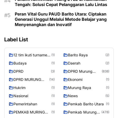
Tengah: Solusi Cepat Pelanggaran Lalu Lintas
Peran Vital Guru PAUD Barito Utara: Ciptakan
Generasi Unggul Melalui Metode Belajar yang
Menyenangkan dan Inovatif
Label List
12 tim ikuti turnamen
Barito Raya
(1)
(2)
liga pelajar Murung
Budaya
Daerah
(1)
(2)
Raya
DPRD
DPRD Murung
(3)
(838)
Raya
DPRD MURUNG
Ekonomi
(14)
(1)
RAYA
Hukrim
Murung Raya
(1)
(1)
Nasional
News
(1)
(5)
Pemerintahan
Pemkab Barito Utara
(1)
(1)
PEMKAB MURING
Pemkab Murung
(1)
(478)
RAYA
Raya