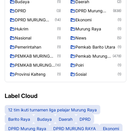
Budaya
Daerah
(1)
(2)
Raya
DPRD
DPRD Murung
(3)
(838)
Raya
DPRD MURUNG
Ekonomi
(14)
(1)
RAYA
Hukrim
Murung Raya
(1)
(1)
Nasional
News
(1)
(5)
Pemerintahan
Pemkab Barito Utara
(1)
(1)
PEMKAB MURING
Pemkab Murung
(1)
(478)
RAYA
Raya
PEMKAB MURUNG
Polri
(16)
(1)
RAYA
Provinsi Kalteng
Sosial
(1)
(1)
Label Cloud
12 tim ikuti turnamen liga pelajar Murung Raya
Barito Raya
Budaya
Daerah
DPRD
DPRD Murung Raya
DPRD MURUNG RAYA
Ekonomi