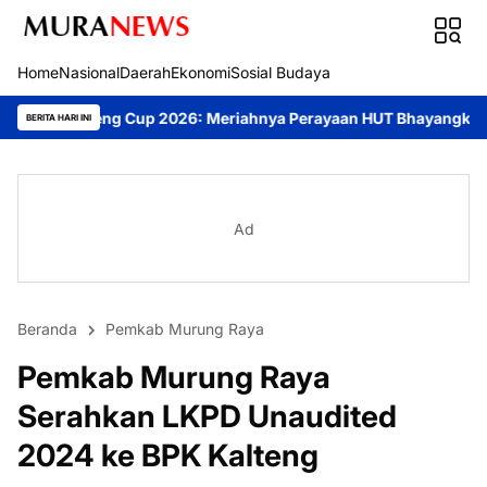
Home
Nasional
Daerah
Ekonomi
Sosial Budaya
p 2026: Meriahnya Perayaan HUT Bhayangkara ke-80 di Palangka 
BERITA HARI INI
Ad
Beranda
Pemkab Murung Raya
Pemkab Murung Raya
Serahkan LKPD Unaudited
2024 ke BPK Kalteng