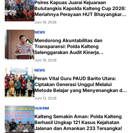
Polres Kapuas Juarai Kejuaraan
Bulutangkis Kapolda Kalteng Cup 2026:
Meriahnya Perayaan HUT Bhayangkara
ke-80 di Palangka Raya
Juni 19, 2026
NEWS
Mendorong Akuntabilitas dan
Transparansi: Polda Kalteng
Selenggarakan Audit Kinerja
Komprehensif Bersama Itwasum Polri
Juni 18, 2026
NEWS
Peran Vital Guru PAUD Barito Utara:
Ciptakan Generasi Unggul Melalui
Metode Belajar yang Menyenangkan dan
Inovatif
Juni 13, 2026
HUKRIM
Kalteng Semakin Aman: Polda Kalteng
Berhasil Ungkap 121 Kasus Kejahatan
Jalanan dan Amankan 233 Tersangka!