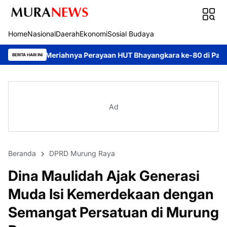
Home
Nasional
Daerah
Ekonomi
Sosial Budaya
nya Perayaan HUT Bhayangkara ke-80 di Palangka Raya
Mendoron
BERITA HARI INI
Ad
Beranda
DPRD Murung Raya
Dina Maulidah Ajak Generasi
Muda Isi Kemerdekaan dengan
Semangat Persatuan di Murung