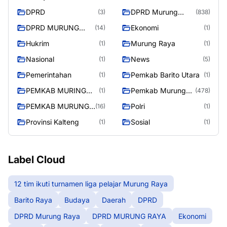
Raya
DPRD
DPRD Murung
(3)
(838)
Raya
DPRD MURUNG
Ekonomi
(14)
(1)
RAYA
Hukrim
Murung Raya
(1)
(1)
Nasional
News
(1)
(5)
Pemerintahan
Pemkab Barito Utara
(1)
(1)
PEMKAB MURING
Pemkab Murung
(1)
(478)
RAYA
Raya
PEMKAB MURUNG
Polri
(16)
(1)
RAYA
Provinsi Kalteng
Sosial
(1)
(1)
Label Cloud
12 tim ikuti turnamen liga pelajar Murung Raya
Barito Raya
Budaya
Daerah
DPRD
DPRD Murung Raya
DPRD MURUNG RAYA
Ekonomi