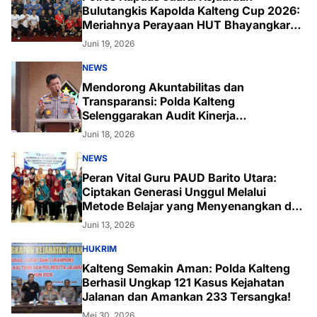
Bulutangkis Kapolda Kalteng Cup 2026:
Meriahnya Perayaan HUT Bhayangkara
ke-80 di Palangka Raya
Juni 19, 2026
NEWS
Mendorong Akuntabilitas dan
Transparansi: Polda Kalteng
Selenggarakan Audit Kinerja
Komprehensif Bersama Itwasum Polri
Juni 18, 2026
NEWS
Peran Vital Guru PAUD Barito Utara:
Ciptakan Generasi Unggul Melalui
Metode Belajar yang Menyenangkan dan
Inovatif
Juni 13, 2026
HUKRIM
Kalteng Semakin Aman: Polda Kalteng
Berhasil Ungkap 121 Kasus Kejahatan
Jalanan dan Amankan 233 Tersangka!
Mei 30, 2026