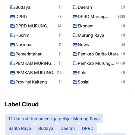
liga pelajar Murung
Budaya
Daerah
(1)
(2)
Raya
DPRD
DPRD Murung
(3)
(838)
Raya
DPRD MURUNG
Ekonomi
(14)
(1)
RAYA
Hukrim
Murung Raya
(1)
(1)
Nasional
News
(1)
(5)
Pemerintahan
Pemkab Barito Utara
(1)
(1)
PEMKAB MURING
Pemkab Murung
(1)
(478)
RAYA
Raya
PEMKAB MURUNG
Polri
(16)
(1)
RAYA
Provinsi Kalteng
Sosial
(1)
(1)
Label Cloud
12 tim ikuti turnamen liga pelajar Murung Raya
Barito Raya
Budaya
Daerah
DPRD