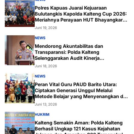
Polres Kapuas Juarai Kejuaraan
Bulutangkis Kapolda Kalteng Cup 2026:
Meriahnya Perayaan HUT Bhayangkara
ke-80 di Palangka Raya
Juni 19, 2026
NEWS
Mendorong Akuntabilitas dan
Transparansi: Polda Kalteng
Selenggarakan Audit Kinerja
Komprehensif Bersama Itwasum Polri
Juni 18, 2026
NEWS
Peran Vital Guru PAUD Barito Utara:
Ciptakan Generasi Unggul Melalui
Metode Belajar yang Menyenangkan dan
Inovatif
Juni 13, 2026
HUKRIM
Kalteng Semakin Aman: Polda Kalteng
Berhasil Ungkap 121 Kasus Kejahatan