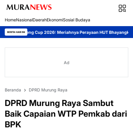
Home
Nasional
Daerah
Ekonomi
Sosial Budaya
Cup 2026: Meriahnya Perayaan HUT Bhayangkara ke-80 di Palangk
BERITA HARI INI
Ad
Beranda
DPRD Murung Raya
DPRD Murung Raya Sambut
Baik Capaian WTP Pemkab dari
BPK