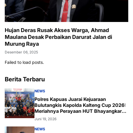
Hujan Deras Rusak Akses Warga, Ahmad
Maulana Desak Perbaikan Darurat Jalan di
Murung Raya
Desember 06, 2025
Failed to load posts.
Berita Terbaru
NEWS
Polres Kapuas Juarai Kejuaraan
Bulutangkis Kapolda Kalteng Cup 2026:
Meriahnya Perayaan HUT Bhayangkara
ke-80 di Palangka Raya
Juni 19, 2026
NEWS