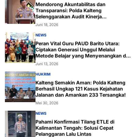
Mendorong Akuntabilitas dan
Transparansi: Polda Kalteng
Selenggarakan Audit Kinerja
Komprehensif Bersama Itwasum Polri
Juni 18, 2026
NEWS
Peran Vital Guru PAUD Barito Utara:
Ciptakan Generasi Unggul Melalui
Metode Belajar yang Menyenangkan dan
Inovatif
Juni 13, 2026
HUKRIM
Kalteng Semakin Aman: Polda Kalteng
Berhasil Ungkap 121 Kasus Kejahatan
Jalanan dan Amankan 233 Tersangka!
Mei 30, 2026
NEWS
Pahami Konfirmasi Tilang ETLE di
Kalimantan Tengah: Solusi Cepat
Pelanggaran Lalu Lintas