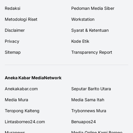
Redaksi
Pedoman Media Siber
Metodologi Riset
Workstation
Disclaimer
Syarat & Ketentuan
Privacy
Kode Etik
Sitemap
Transparency Report
Aneka Kabar MediaNetwork
Anekakabar.com
Seputar Barito Utara
Media Mura
Media Sama Itah
Teropong Kalteng
Trybonnews Mura
Lintasborneo24.com
Benuapos24
Muranews
Media Online Kami Borneo