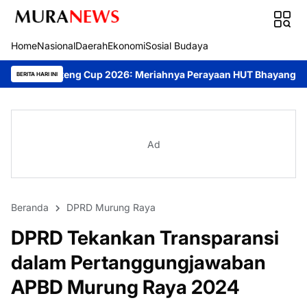
Home
Nasional
Daerah
Ekonomi
Sosial Budaya
Cup 2026: Meriahnya Perayaan HUT Bhayangkara ke-80 di Palangk
BERITA HARI INI
Ad
Beranda
DPRD Murung Raya
DPRD Tekankan Transparansi
dalam Pertanggungjawaban
APBD Murung Raya 2024