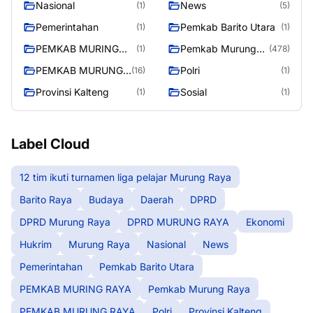
Nasional
News
(1)
(5)
Pemerintahan
Pemkab Barito Utara
(1)
(1)
PEMKAB MURING
Pemkab Murung
(1)
(478)
RAYA
Raya
PEMKAB MURUNG
Polri
(16)
(1)
RAYA
Provinsi Kalteng
Sosial
(1)
(1)
Label Cloud
12 tim ikuti turnamen liga pelajar Murung Raya
Barito Raya
Budaya
Daerah
DPRD
DPRD Murung Raya
DPRD MURUNG RAYA
Ekonomi
Hukrim
Murung Raya
Nasional
News
Pemerintahan
Pemkab Barito Utara
PEMKAB MURING RAYA
Pemkab Murung Raya
PEMKAB MURUNG RAYA
Polri
Provinsi Kalteng