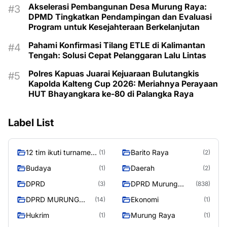
Akselerasi Pembangunan Desa Murung Raya:
DPMD Tingkatkan Pendampingan dan Evaluasi
Program untuk Kesejahteraan Berkelanjutan
Pahami Konfirmasi Tilang ETLE di Kalimantan
Tengah: Solusi Cepat Pelanggaran Lalu Lintas
Polres Kapuas Juarai Kejuaraan Bulutangkis
Kapolda Kalteng Cup 2026: Meriahnya Perayaan
HUT Bhayangkara ke-80 di Palangka Raya
Label List
12 tim ikuti turnamen
Barito Raya
(1)
(2)
liga pelajar Murung
Budaya
Daerah
(1)
(2)
Raya
DPRD
DPRD Murung
(3)
(838)
Raya
DPRD MURUNG
Ekonomi
(14)
(1)
RAYA
Hukrim
Murung Raya
(1)
(1)