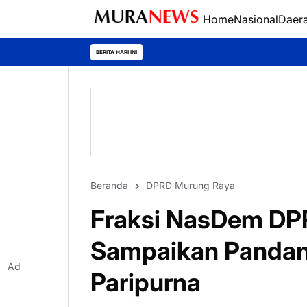
Home
Nasional
Daer
Polres Kapuas Juar
BERITA HARI INI
Beranda
DPRD Murung Raya
Fraksi NasDem DP
Sampaikan Pandan
Ad
Paripurna