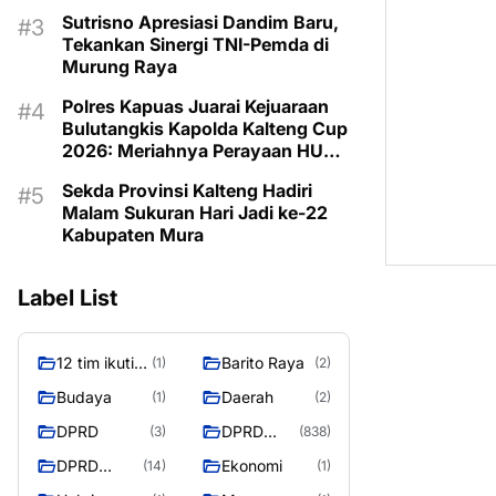
Program untuk Kesejahteraan
Sutrisno Apresiasi Dandim Baru,
Berkelanjutan
Tekankan Sinergi TNI-Pemda di
Murung Raya
Polres Kapuas Juarai Kejuaraan
Bulutangkis Kapolda Kalteng Cup
2026: Meriahnya Perayaan HUT
Bhayangkara ke-80 di Palangka
Sekda Provinsi Kalteng Hadiri
Raya
Malam Sukuran Hari Jadi ke-22
Kabupaten Mura
Label List
12 tim ikuti
Barito Raya
(1)
(2)
turnamen
Budaya
Daerah
(1)
(2)
liga pelajar
DPRD
DPRD
(3)
(838)
Murung
Murung
Raya
DPRD
Ekonomi
(14)
(1)
Raya
MURUNG