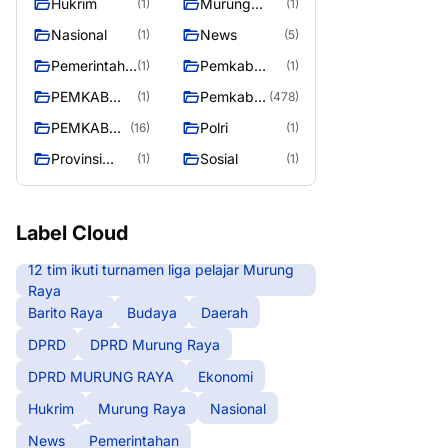
Hukrim
Murung
(1)
(1)
RAYA
Raya
Nasional
News
(1)
(5)
Pemerintaha
Pemkab
(1)
(1)
n
Barito Utara
PEMKAB
Pemkab
(1)
(478)
MURING
Murung
PEMKAB
Polri
(16)
(1)
RAYA
Raya
MURUNG
Provinsi
Sosial
(1)
(1)
RAYA
Kalteng
Label Cloud
12 tim ikuti turnamen liga pelajar Murung
Raya
Barito Raya
Budaya
Daerah
DPRD
DPRD Murung Raya
DPRD MURUNG RAYA
Ekonomi
Hukrim
Murung Raya
Nasional
News
Pemerintahan