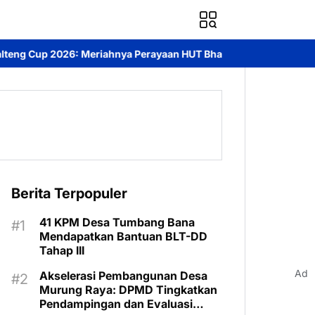
Perayaan HUT Bhayangkara ke-80 di Palangka Raya
Mendorong Ak
Berita Terpopuler
41 KPM Desa Tumbang Bana
Mendapatkan Bantuan BLT-DD
Tahap III
Ad
Akselerasi Pembangunan Desa
Murung Raya: DPMD Tingkatkan
Pendampingan dan Evaluasi