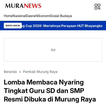
Home
Nasional
Daerah
Ekonomi
Sosial Budaya
026: Meriahnya Perayaan HUT Bhayangkara ke-80 di Palangka Ray
BERITA HARI INI
Ad
Beranda
Pemkab Murung Raya
Lomba Membaca Nyaring
Tingkat Guru SD dan SMP
Resmi Dibuka di Murung Raya