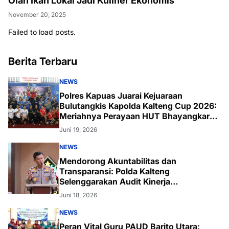
Olah Ikan Lokal Jadi Kuliner Ekonomis
November 20, 2025
Failed to load posts.
Berita Terbaru
NEWS
Polres Kapuas Juarai Kejuaraan
Bulutangkis Kapolda Kalteng Cup 2026:
Meriahnya Perayaan HUT Bhayangkara
ke-80 di Palangka Raya
Juni 19, 2026
NEWS
Mendorong Akuntabilitas dan
Transparansi: Polda Kalteng
Selenggarakan Audit Kinerja
Komprehensif Bersama Itwasum Polri
Juni 18, 2026
NEWS
Peran Vital Guru PAUD Barito Utara: