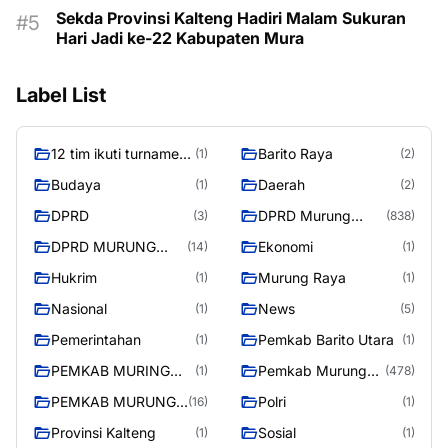
Sekda Provinsi Kalteng Hadiri Malam Sukuran
Hari Jadi ke-22 Kabupaten Mura
Label List
12 tim ikuti turnamen
Barito Raya
(1)
(2)
liga pelajar Murung
Budaya
Daerah
(1)
(2)
Raya
DPRD
DPRD Murung
(3)
(838)
Raya
DPRD MURUNG
Ekonomi
(14)
(1)
RAYA
Hukrim
Murung Raya
(1)
(1)
Nasional
News
(1)
(5)
Pemerintahan
Pemkab Barito Utara
(1)
(1)
PEMKAB MURING
Pemkab Murung
(1)
(478)
RAYA
Raya
PEMKAB MURUNG
Polri
(16)
(1)
RAYA
Provinsi Kalteng
Sosial
(1)
(1)