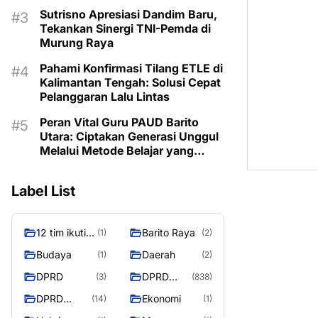
Program untuk Kesejahteraan
Sutrisno Apresiasi Dandim Baru,
Berkelanjutan
Tekankan Sinergi TNI-Pemda di
Murung Raya
Pahami Konfirmasi Tilang ETLE di
Kalimantan Tengah: Solusi Cepat
Pelanggaran Lalu Lintas
Peran Vital Guru PAUD Barito
Utara: Ciptakan Generasi Unggul
Melalui Metode Belajar yang
Menyenangkan dan Inovatif
Label List
12 tim ikuti
Barito Raya
(1)
(2)
turnamen
Budaya
Daerah
(1)
(2)
liga pelajar
DPRD
DPRD
(3)
(838)
Murung
Murung
Raya
DPRD
Ekonomi
(14)
(1)
Raya
MURUNG