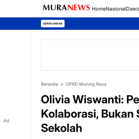
Home
Nasional
Daer
Polres Kapuas
BERITA HARI INI
Beranda
DPRD Murung Raya
Olivia Wiswanti: P
Kolaborasi, Bukan
Ad
Sekolah