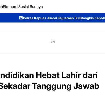
ah
Ekonomi
Sosial Budaya
 Juarai Kejuaraan Bulutangkis Kapolda Kalteng Cup 2026: Meria
Ad
endidikan Hebat Lahir dari
 Sekadar Tanggung Jawab