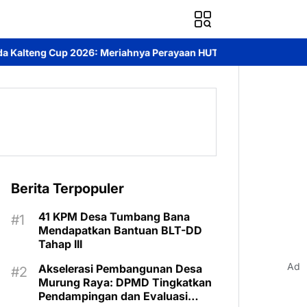
hnya Perayaan HUT Bhayangkara ke-80 di Palangka Raya
Mendoro
Berita Terpopuler
41 KPM Desa Tumbang Bana
Mendapatkan Bantuan BLT-DD
Tahap III
Ad
Akselerasi Pembangunan Desa
Murung Raya: DPMD Tingkatkan
Pendampingan dan Evaluasi