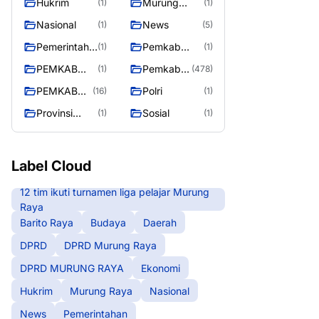
Hukrim
Murung
(1)
(1)
RAYA
Raya
Nasional
News
(1)
(5)
Pemerintaha
Pemkab
(1)
(1)
n
Barito Utara
PEMKAB
Pemkab
(1)
(478)
MURING
Murung
PEMKAB
Polri
(16)
(1)
RAYA
Raya
MURUNG
Provinsi
Sosial
(1)
(1)
RAYA
Kalteng
Label Cloud
12 tim ikuti turnamen liga pelajar Murung
Raya
Barito Raya
Budaya
Daerah
DPRD
DPRD Murung Raya
DPRD MURUNG RAYA
Ekonomi
Hukrim
Murung Raya
Nasional
News
Pemerintahan