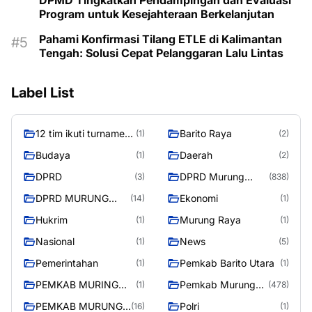
DPMD Tingkatkan Pendampingan dan Evaluasi
Program untuk Kesejahteraan Berkelanjutan
Pahami Konfirmasi Tilang ETLE di Kalimantan
Tengah: Solusi Cepat Pelanggaran Lalu Lintas
Label List
12 tim ikuti turnamen
Barito Raya
(1)
(2)
liga pelajar Murung
Budaya
Daerah
(1)
(2)
Raya
DPRD
DPRD Murung
(3)
(838)
Raya
DPRD MURUNG
Ekonomi
(14)
(1)
RAYA
Hukrim
Murung Raya
(1)
(1)
Nasional
News
(1)
(5)
Pemerintahan
Pemkab Barito Utara
(1)
(1)
PEMKAB MURING
Pemkab Murung
(1)
(478)
RAYA
Raya
PEMKAB MURUNG
Polri
(16)
(1)