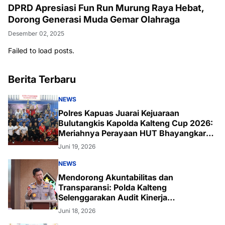
DPRD Apresiasi Fun Run Murung Raya Hebat,
Dorong Generasi Muda Gemar Olahraga
Desember 02, 2025
Failed to load posts.
Berita Terbaru
NEWS
Polres Kapuas Juarai Kejuaraan
Bulutangkis Kapolda Kalteng Cup 2026:
Meriahnya Perayaan HUT Bhayangkara
ke-80 di Palangka Raya
Juni 19, 2026
NEWS
Mendorong Akuntabilitas dan
Transparansi: Polda Kalteng
Selenggarakan Audit Kinerja
Komprehensif Bersama Itwasum Polri
Juni 18, 2026