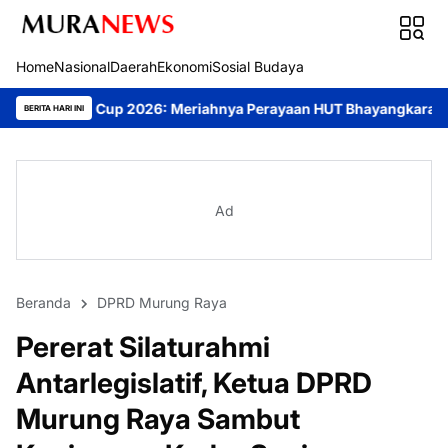
Home
Nasional
Daerah
Ekonomi
Sosial Budaya
26: Meriahnya Perayaan HUT Bhayangkara ke-80 di Palangka Raya
BERITA HARI INI
Ad
Beranda
DPRD Murung Raya
Pererat Silaturahmi
Antarlegislatif, Ketua DPRD
Murung Raya Sambut