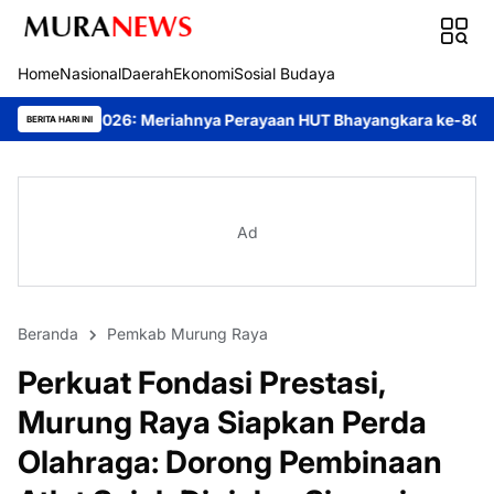
Home
Nasional
Daerah
Ekonomi
Sosial Budaya
ahnya Perayaan HUT Bhayangkara ke-80 di Palangka Raya
Mendor
BERITA HARI INI
Ad
Beranda
Pemkab Murung Raya
Perkuat Fondasi Prestasi,
Murung Raya Siapkan Perda
Olahraga: Dorong Pembinaan