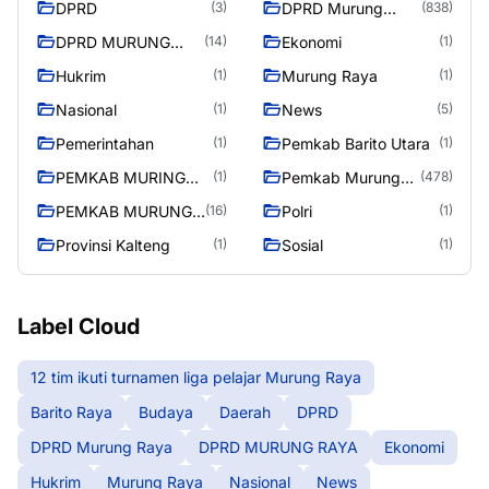
DPRD
DPRD Murung
(3)
(838)
Raya
DPRD MURUNG
Ekonomi
(14)
(1)
RAYA
Hukrim
Murung Raya
(1)
(1)
Nasional
News
(1)
(5)
Pemerintahan
Pemkab Barito Utara
(1)
(1)
PEMKAB MURING
Pemkab Murung
(1)
(478)
RAYA
Raya
PEMKAB MURUNG
Polri
(16)
(1)
RAYA
Provinsi Kalteng
Sosial
(1)
(1)
Label Cloud
12 tim ikuti turnamen liga pelajar Murung Raya
Barito Raya
Budaya
Daerah
DPRD
DPRD Murung Raya
DPRD MURUNG RAYA
Ekonomi
Hukrim
Murung Raya
Nasional
News