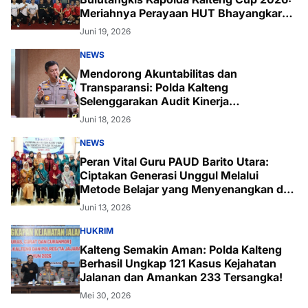
Meriahnya Perayaan HUT Bhayangkara
ke-80 di Palangka Raya
Juni 19, 2026
NEWS
Mendorong Akuntabilitas dan
Transparansi: Polda Kalteng
Selenggarakan Audit Kinerja
Komprehensif Bersama Itwasum Polri
Juni 18, 2026
NEWS
Peran Vital Guru PAUD Barito Utara:
Ciptakan Generasi Unggul Melalui
Metode Belajar yang Menyenangkan dan
Inovatif
Juni 13, 2026
HUKRIM
Kalteng Semakin Aman: Polda Kalteng
Berhasil Ungkap 121 Kasus Kejahatan
Jalanan dan Amankan 233 Tersangka!
Mei 30, 2026