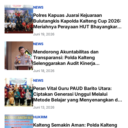
NEWS
Polres Kapuas Juarai Kejuaraan
Bulutangkis Kapolda Kalteng Cup 2026:
Meriahnya Perayaan HUT Bhayangkara
ke-80 di Palangka Raya
Juni 19, 2026
NEWS
Mendorong Akuntabilitas dan
Transparansi: Polda Kalteng
Selenggarakan Audit Kinerja
Komprehensif Bersama Itwasum Polri
Juni 18, 2026
NEWS
Peran Vital Guru PAUD Barito Utara:
Ciptakan Generasi Unggul Melalui
Metode Belajar yang Menyenangkan dan
Inovatif
Juni 13, 2026
HUKRIM
Kalteng Semakin Aman: Polda Kalteng