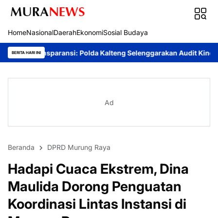
Home
Nasional
Daerah
Ekonomi
Sosial Budaya
i: Polda Kalteng Selenggarakan Audit Kinerja Komprehensif Bers
BERITA HARI INI
Ad
Beranda
DPRD Murung Raya
Hadapi Cuaca Ekstrem, Dina
Maulida Dorong Penguatan
Koordinasi Lintas Instansi di