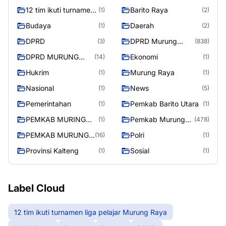
12 tim ikuti turnamen
Barito Raya
(1)
(2)
liga pelajar Murung
Budaya
Daerah
(1)
(2)
Raya
DPRD
DPRD Murung
(3)
(838)
Raya
DPRD MURUNG
Ekonomi
(14)
(1)
RAYA
Hukrim
Murung Raya
(1)
(1)
Nasional
News
(1)
(5)
Pemerintahan
Pemkab Barito Utara
(1)
(1)
PEMKAB MURING
Pemkab Murung
(1)
(478)
RAYA
Raya
PEMKAB MURUNG
Polri
(16)
(1)
RAYA
Provinsi Kalteng
Sosial
(1)
(1)
Label Cloud
12 tim ikuti turnamen liga pelajar Murung Raya