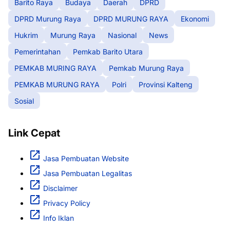
Barito Raya
Budaya
Daerah
DPRD
DPRD Murung Raya
DPRD MURUNG RAYA
Ekonomi
Hukrim
Murung Raya
Nasional
News
Pemerintahan
Pemkab Barito Utara
PEMKAB MURING RAYA
Pemkab Murung Raya
PEMKAB MURUNG RAYA
Polri
Provinsi Kalteng
Sosial
Link Cepat
Jasa Pembuatan Website
Jasa Pembuatan Legalitas
Disclaimer
Privacy Policy
Info Iklan