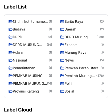
Label List
12 tim ikuti turnamen
Barito Raya
(1)
(2)
liga pelajar Murung
Budaya
Daerah
(1)
(2)
Raya
DPRD
DPRD Murung
(3)
(838)
Raya
DPRD MURUNG
Ekonomi
(14)
(1)
RAYA
Hukrim
Murung Raya
(1)
(1)
Nasional
News
(1)
(5)
Pemerintahan
Pemkab Barito Utara
(1)
(1)
PEMKAB MURING
Pemkab Murung
(1)
(478)
RAYA
Raya
PEMKAB MURUNG
Polri
(16)
(1)
RAYA
Provinsi Kalteng
Sosial
(1)
(1)
Label Cloud