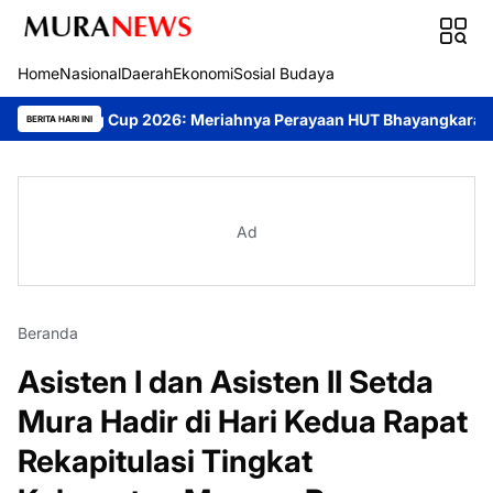
Home
Nasional
Daerah
Ekonomi
Sosial Budaya
g Cup 2026: Meriahnya Perayaan HUT Bhayangkara ke-80 di Palan
BERITA HARI INI
Ad
Beranda
Asisten I dan Asisten II Setda
Mura Hadir di Hari Kedua Rapat
Rekapitulasi Tingkat