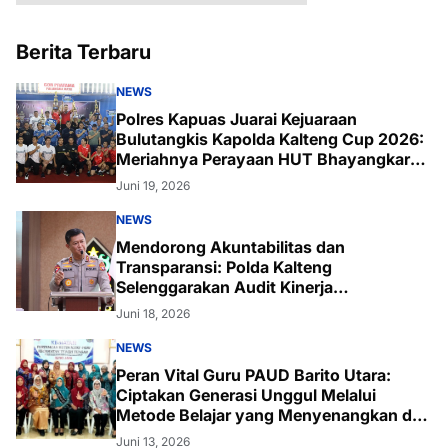
Berita Terbaru
NEWS
Polres Kapuas Juarai Kejuaraan
Bulutangkis Kapolda Kalteng Cup 2026:
Meriahnya Perayaan HUT Bhayangkara
ke-80 di Palangka Raya
Juni 19, 2026
NEWS
Mendorong Akuntabilitas dan
Transparansi: Polda Kalteng
Selenggarakan Audit Kinerja
Komprehensif Bersama Itwasum Polri
Juni 18, 2026
NEWS
Peran Vital Guru PAUD Barito Utara:
Ciptakan Generasi Unggul Melalui
Metode Belajar yang Menyenangkan dan
Inovatif
Juni 13, 2026