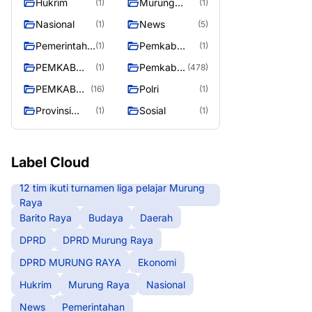
Hukrim
Murung
(1)
(1)
RAYA
Raya
Nasional
News
(1)
(5)
Pemerintaha
Pemkab
(1)
(1)
n
Barito Utara
PEMKAB
Pemkab
(1)
(478)
MURING
Murung
PEMKAB
Polri
(16)
(1)
RAYA
Raya
MURUNG
Provinsi
Sosial
(1)
(1)
RAYA
Kalteng
Label Cloud
12 tim ikuti turnamen liga pelajar Murung
Raya
Barito Raya
Budaya
Daerah
DPRD
DPRD Murung Raya
DPRD MURUNG RAYA
Ekonomi
Hukrim
Murung Raya
Nasional
News
Pemerintahan