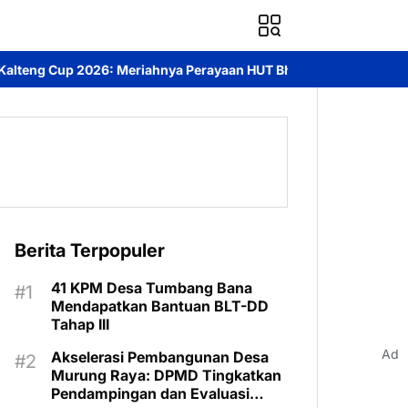
a Perayaan HUT Bhayangkara ke-80 di Palangka Raya
Mendorong 
Berita Terpopuler
41 KPM Desa Tumbang Bana
Mendapatkan Bantuan BLT-DD
Tahap III
Ad
Akselerasi Pembangunan Desa
Murung Raya: DPMD Tingkatkan
Pendampingan dan Evaluasi