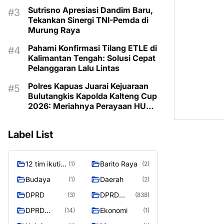
Program untuk Kesejahteraan
Sutrisno Apresiasi Dandim Baru,
Berkelanjutan
Tekankan Sinergi TNI-Pemda di
Murung Raya
Pahami Konfirmasi Tilang ETLE di
Kalimantan Tengah: Solusi Cepat
Pelanggaran Lalu Lintas
Polres Kapuas Juarai Kejuaraan
Bulutangkis Kapolda Kalteng Cup
2026: Meriahnya Perayaan HUT
Bhayangkara ke-80 di Palangka
Raya
Label List
12 tim ikuti
Barito Raya
(1)
(2)
turnamen
Budaya
Daerah
(1)
(2)
liga pelajar
DPRD
DPRD
(3)
(838)
Murung
Murung
Raya
DPRD
Ekonomi
(14)
(1)
Raya
MURUNG