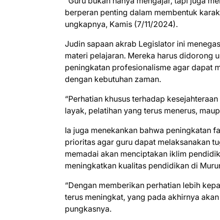
“Guru bukan hanya mengajar, tapi juga me
berperan penting dalam membentuk karak
ungkapnya, Kamis (7/11/2024).
Judin sapaan akrab Legislator ini menega
materi pelajaran. Mereka harus didorong 
peningkatan profesionalisme agar dapat m
dengan kebutuhan zaman.
“Perhatian khusus terhadap kesejahteraan 
layak, pelatihan yang terus menerus, mau
Ia juga menekankan bahwa peningkatan fas
prioritas agar guru dapat melaksanakan t
memadai akan menciptakan iklim pendidika
meningkatkan kualitas pendidikan di Muru
“Dengan memberikan perhatian lebih kepad
terus meningkat, yang pada akhirnya aka
pungkasnya.