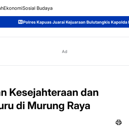
ah
Ekonomi
Sosial Budaya
arai Kejuaraan Bulutangkis Kapolda Kalteng Cup 2026: Meriahny
Ad
n Kesejahteraan dan
ru di Murung Raya