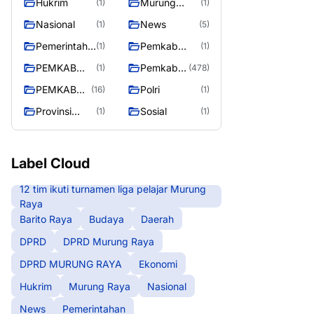
Hukrim
Murung
(1)
(1)
RAYA
Raya
Nasional
News
(1)
(5)
Pemerintaha
Pemkab
(1)
(1)
n
Barito Utara
PEMKAB
Pemkab
(1)
(478)
MURING
Murung
PEMKAB
Polri
(16)
(1)
RAYA
Raya
MURUNG
Provinsi
Sosial
(1)
(1)
RAYA
Kalteng
Label Cloud
12 tim ikuti turnamen liga pelajar Murung
Raya
Barito Raya
Budaya
Daerah
DPRD
DPRD Murung Raya
DPRD MURUNG RAYA
Ekonomi
Hukrim
Murung Raya
Nasional
News
Pemerintahan