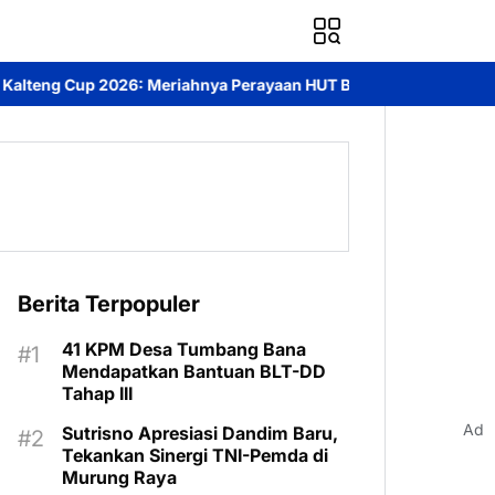
nya Perayaan HUT Bhayangkara ke-80 di Palangka Raya
Mendoro
Berita Terpopuler
41 KPM Desa Tumbang Bana
Mendapatkan Bantuan BLT-DD
Tahap III
Ad
Sutrisno Apresiasi Dandim Baru,
Tekankan Sinergi TNI-Pemda di
Murung Raya