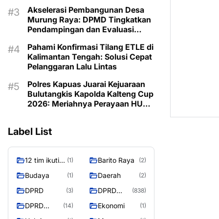
Akselerasi Pembangunan Desa
Murung Raya: DPMD Tingkatkan
Pendampingan dan Evaluasi
Program untuk Kesejahteraan
Pahami Konfirmasi Tilang ETLE di
Berkelanjutan
Kalimantan Tengah: Solusi Cepat
Pelanggaran Lalu Lintas
Polres Kapuas Juarai Kejuaraan
Bulutangkis Kapolda Kalteng Cup
2026: Meriahnya Perayaan HUT
Bhayangkara ke-80 di Palangka
Raya
Label List
12 tim ikuti
Barito Raya
(1)
(2)
turnamen
Budaya
Daerah
(1)
(2)
liga pelajar
DPRD
DPRD
(3)
(838)
Murung
Murung
Raya
DPRD
Ekonomi
(14)
(1)
Raya
MURUNG