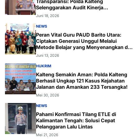
Transparansi: Polda Kalteng
Selenggarakan Audit Kinerja
Komprehensif Bersama Itwasum Polri
Juni 18, 2026
NEWS
Peran Vital Guru PAUD Barito Utara:
Ciptakan Generasi Unggul Melalui
Metode Belajar yang Menyenangkan dan
Inovatif
Juni 13, 2026
HUKRIM
Kalteng Semakin Aman: Polda Kalteng
Berhasil Ungkap 121 Kasus Kejahatan
Jalanan dan Amankan 233 Tersangka!
Mei 30, 2026
NEWS
Pahami Konfirmasi Tilang ETLE di
Kalimantan Tengah: Solusi Cepat
Pelanggaran Lalu Lintas
Mei 21, 2026