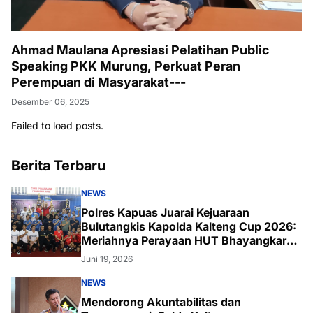
Ahmad Maulana Apresiasi Pelatihan Public
Speaking PKK Murung, Perkuat Peran
Perempuan di Masyarakat---
Desember 06, 2025
Failed to load posts.
Berita Terbaru
NEWS
Polres Kapuas Juarai Kejuaraan
Bulutangkis Kapolda Kalteng Cup 2026:
Meriahnya Perayaan HUT Bhayangkara
ke-80 di Palangka Raya
Juni 19, 2026
NEWS
Mendorong Akuntabilitas dan