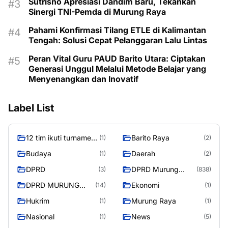
Sutrisno Apresiasi Dandim Baru, Tekankan
Sinergi TNI-Pemda di Murung Raya
Pahami Konfirmasi Tilang ETLE di Kalimantan
Tengah: Solusi Cepat Pelanggaran Lalu Lintas
Peran Vital Guru PAUD Barito Utara: Ciptakan
Generasi Unggul Melalui Metode Belajar yang
Menyenangkan dan Inovatif
Label List
12 tim ikuti turnamen
Barito Raya
(1)
(2)
liga pelajar Murung
Budaya
Daerah
(1)
(2)
Raya
DPRD
DPRD Murung
(3)
(838)
Raya
DPRD MURUNG
Ekonomi
(14)
(1)
RAYA
Hukrim
Murung Raya
(1)
(1)
Nasional
News
(1)
(5)