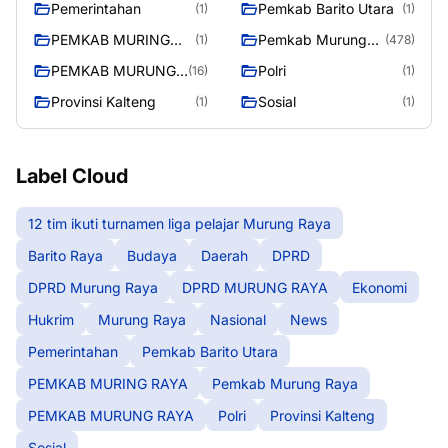
Pemerintahan
Pemkab Barito Utara
(1)
(1)
PEMKAB MURING
Pemkab Murung
(1)
(478)
RAYA
Raya
PEMKAB MURUNG
Polri
(16)
(1)
RAYA
Provinsi Kalteng
Sosial
(1)
(1)
Label Cloud
12 tim ikuti turnamen liga pelajar Murung Raya
Barito Raya
Budaya
Daerah
DPRD
DPRD Murung Raya
DPRD MURUNG RAYA
Ekonomi
Hukrim
Murung Raya
Nasional
News
Pemerintahan
Pemkab Barito Utara
PEMKAB MURING RAYA
Pemkab Murung Raya
PEMKAB MURUNG RAYA
Polri
Provinsi Kalteng
Sosial