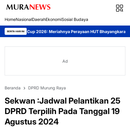
Home
Nasional
Daerah
Ekonomi
Sosial Budaya
26: Meriahnya Perayaan HUT Bhayangkara ke-80 di Palangka Raya
BERITA HARI INI
Ad
Beranda
DPRD Murung Raya
Sekwan :Jadwal Pelantikan 25
DPRD Terpilih Pada Tanggal 19
Agustus 2024